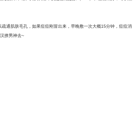
疏通肌肤毛孔，如果痘痘刚冒出来，早晚敷一次大概15分钟，痘痘消
汉撩男神去~