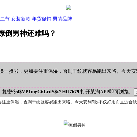
二节
女装新款
年货促销
男装品牌
撩倒男神还难吗？
换一换啦，更加要注重保湿，否则干纹就容易跑出来咯。今天安
！复密令
4$VP1mgC6LrdS$:// HU7679
打开某淘APP即可浏览。
要注重保湿，否则干纹就容易跑出来咯。今天安利5款不仅好用而且适合