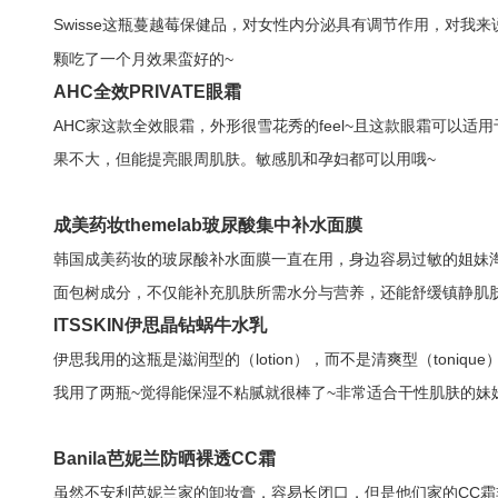
Swisse这瓶蔓越莓保健品，对女性内分泌具有调节作用，对
颗吃了一个月效果蛮好的~
AHC全效PRIVATE眼霜
AHC家这款全效眼霜，外形很雪花秀的feel~且这款眼霜可以适
果不大，但能提亮眼周肌肤。敏感肌和孕妇都可以用哦~
成美药妆themelab玻尿酸集中补水面膜
韩国成美药妆的玻尿酸补水面膜一直在用，身边容易过敏的姐妹
面包树成分，不仅能补充肌肤所需水分与营养，还能舒缓镇静肌
ITSSKIN伊思晶钻蜗牛水乳
伊思我用的这瓶是滋润型的（lotion），而不是清爽型（ton
我用了两瓶~觉得能保湿不粘腻就很棒了~非常适合干性肌肤的妹
Banila芭妮兰防晒裸透CC霜
虽然不安利芭妮兰家的卸妆膏，容易长闭口，但是他们家的CC霜