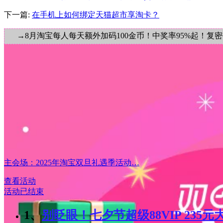
下一篇:
在手机上如何绑定天猫超市享淘卡？
→8月淘宝每人每天额外加码100金币！中奖率95%起！复
主会场：2025年淘宝双旦礼遇季活动…
查看活动
活动已结束
1、
别眨眼！七夕节超级88VIP 235