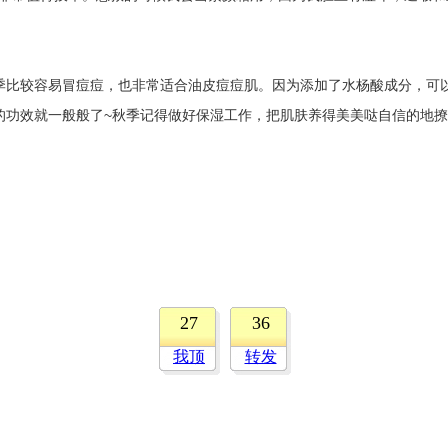
季比较容易冒痘痘，也非常适合油皮痘痘肌。因为添加了水杨酸成分，可以
的功效就一般般了~秋季记得做好保湿工作，把肌肤养得美美哒自信的地撩
27
36
我顶
转发