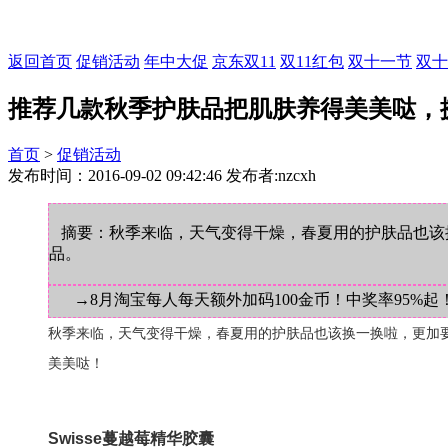
返回首页
促销活动
年中大促
京东双11
双11红包
双十一节
双十
推荐几款秋季护肤品把肌肤养得美美哒，
首页
>
促销活动
发布时间：2016-09-02 09:42:46 发布者:nzcxh
摘要：秋季来临，天气变得干燥，春夏用的护肤品也该
品。
→8月淘宝每人每天额外加码100金币！中奖率95%起
秋季来临，天气变得干燥，春夏用的护肤品也该换一换啦，更加
美美哒！
Swisse蔓越莓精华胶囊