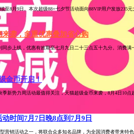
至8月9日。本次超级88+七夕节活动面向88VIP用户发放235
特惠来袭，多重优惠叠加省心购
利同步上线，优惠有效期至七月九日二十三点五十九分。消费满一
超级金币开启！
季新势力周活动最值得关注，天猫超级金币来袭，8月4日10点超级
活动时间7月7日晚8点到7月9日
宝年度大型营销活动之一，将联合众多知名品牌，为全国消费者带来特