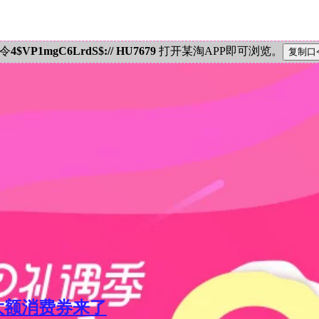
密令
4$VP1mgC6LrdS$:// HU7679
打开某淘APP即可浏览。
元大额消费券来了