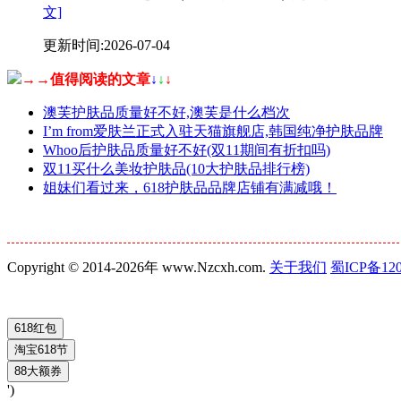
文]
更新时间:2026-07-04
→→值得阅读的文章
↓
↓
↓
澳芙护肤品质量好不好,澳芙是什么档次
I’m from爱肤兰正式入驻天猫旗舰店,韩国纯净护肤品牌
Whoo后护肤品质量好不好(双11期间有折扣吗)
双11买什么美妆护肤品(10大护肤品排行榜)
姐妹们看过来，618护肤品品牌店铺有满减哦！
Copyright © 2014-2026年 www.Nzcxh.com.
关于我们
蜀ICP备120
')