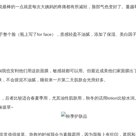
我来说最棒的一点就是每次大姨妈的疼痛都有所减轻，脸部气色变好了。蔓
用于整个脸（瓶上写了for face），质感轻盈不油腻，添加了保湿、美
淘我也安利他们用这款面膜，敏感就都可以用。但最近成美他们家面膜出
肤，不会搓泥不油腻，睡前来一片第二天肌肤会光滑好多。
ique），后者比较适合春夏季用，尤其油性肌肤用，秋冬的话用lotion
妹拔草~
非常值得拔草。急救的时候我会当素颜霜用，因为我脸上有痘印，遮瑕和