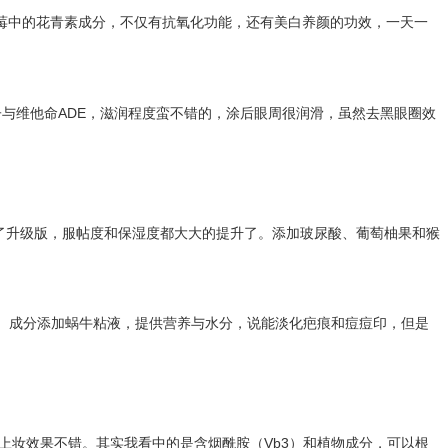
越莓中的花青素成分，不仅有抗氧化功能，还有美白养颜的功效，一天一
白因子与维他命ADE，滋润程度蛮不错的，涂后眼周很润滑，虽然去黑眼圈效
了升级版，服帖度和保湿度都大大的提升了。添加玻尿酸、葡萄柚果和猴
比较水润。成分添加蜗牛粘液，提供营养与水分，说能淡化疤痕和痘痘印，但是
上妆效果不错。其实我看中的是含烟酰胺（Vb3）和植物成分，可以根