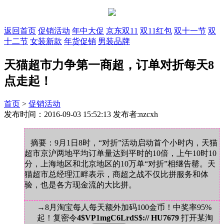
返回首页
促销活动
年中大促
京东双11
双11红包
双十一节
双
十二节
女装新款
年货促销
男装品牌
天猫超市力争第一商超，订单对折每天8
点走起！
首页
>
促销活动
发布时间：2016-09-03 15:52:13 发布者:nzcxh
摘要：9月1日8时，“对折”活动启动首个小时内，天猫
超市京沪两地平均订单量达到平时的10倍，上午10时10
分，上海地区和北京地区的10万单“对折”相继告罄。天
猫超市总经理江畔表示，商超之战不仅比拼服务和体
验，也是各方现金流的大比拼。
→8月淘宝每人每天额外加码100金币！中奖率95%
起！复密令
4$VP1mgC6LrdS$:// HU7679
打开某淘