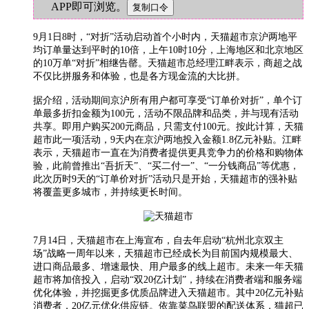
APP即可浏览。
9月1日8时，“对折”活动启动首个小时内，天猫超市京沪两地平
均订单量达到平时的10倍，上午10时10分，上海地区和北京地区
的10万单“对折”相继告罄。天猫超市总经理江畔表示，商超之战
不仅比拼服务和体验，也是各方现金流的大比拼。
据介绍，活动期间京沪所有用户都可享受“订单价对折”，单个订
单最多折扣金额为100元，活动不限品牌和品类，并与现有活动
共享。即用户购买200元商品，只需支付100元。按此计算，天猫
超市此一项活动，9天内在京沪两地投入金额1.8亿元补贴。江畔
表示，天猫超市一直在为消费者提供更具竞争力的价格和购物体
验，此前曾推出“吾折天”、“买二付一”、“一分钱商品”等优惠，
此次历时9天的“订单价对折”活动只是开始，天猫超市的强补贴
将覆盖更多城市，并持续更长时间。
7月14日，天猫超市在上海宣布，自去年启动“杭州北京双主
场”战略一周年以来，天猫超市已经成长为目前国内规模最大、
进口商品最多、增速最快、用户最多的线上超市。未来一年天猫
超市将加倍投入，启动“双20亿计划”，持续在消费者端和服务端
优化体验，并挖掘更多优质品牌进入天猫超市。其中20亿元补贴
消费者，20亿元优化供应链。依靠菜鸟联盟的配送体系，猫超已