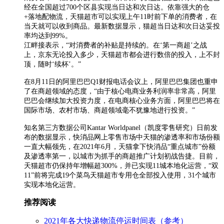
经在全国超过700个区县实现当日达和次日达。依靠强大的仓
+落地配物流，天猫超市可以实现上午11时前下单的消费者，在
当天就可以收到商品。最新数据显示，猫超当日达和次日达妥投
率均达到99%。
江畔接表示，“对消费者的补贴是持续的。在‘第一商超’之战
上，京东无论投入多少，天猫超市都会进行数倍的投入，上不封
顶，随时‘续杯’。”
在8月11日的阿里巴巴Q1财报电话会议上，阿里巴巴集团也重申
了在商超领域的态度，“由于核心电商业务利润率非常高，阿里
巴巴会继续加大投资力度，在电商核心业务方面，阿里巴巴将在
国际市场、农村市场、商超领域毫不犹豫地进行投资。”
知名第三方数据公司Kantar Worldpanel（凯度零售研究）日前发
布的数据显示，快消品网上零售市场中天猫的渗透率和市场份额
一直大幅领先，在2021年6月，天猫拿下快消品“重点城市”份额
及渗透率第一，以城市为抓手的商超推广计划初战告捷。目前，
天猫超市仍保持年增幅超300%，并已实现11城本地化运营，“双
11”前将完成19个菜鸟天猫超市专用仓全部投入使用，31个城市
实现本地化运营。
推荐阅读
2021年各大快递物流停运时间表（参考）