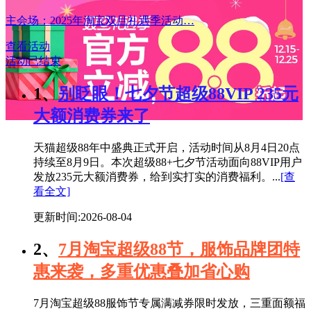
主会场：2025年淘宝双旦礼遇季活动…
查看活动
活动已结束
1、
别眨眼！七夕节超级88VIP 235元
大额消费券来了
天猫超级88年中盛典正式开启，活动时间从8月4日20点
持续至8月9日。本次超级88+七夕节活动面向88VIP用户
发放235元大额消费券，给到实打实的消费福利。...
[查
看全文]
更新时间:2026-08-04
2、
7月淘宝超级88节，服饰品牌团特
惠来袭，多重优惠叠加省心购
7月淘宝超级88服饰节专属满减券限时发放，三重面额福