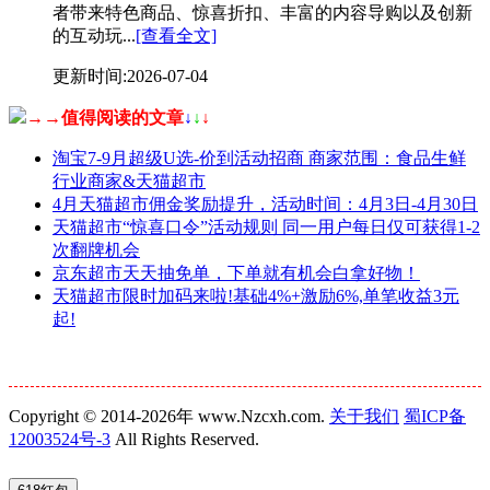
者带来特色商品、惊喜折扣、丰富的内容导购以及创新
的互动玩...
[查看全文]
更新时间:2026-07-04
→→值得阅读的文章
↓
↓
↓
淘宝7-9月超级U选-价到活动招商 商家范围：食品生鲜
行业商家&天猫超市
4月天猫超市佣金奖励提升，活动时间：4月3日-4月30日
天猫超市“惊喜口令”活动规则 同一用户每日仅可获得1-2
次翻牌机会
京东超市天天抽免单，下单就有机会白拿好物！
天猫超市限时加码来啦!基础4%+激励6%,单笔收益3元
起!
Copyright © 2014-2026年 www.Nzcxh.com.
关于我们
蜀ICP备
12003524号-3
All Rights Reserved.