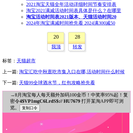
2021淘宝天猫全年活动详细时间节奏安排表
淘宝2021满减活动时间表具体是什么？在哪里
淘宝活动时间表2021版本、天猫活动时间20
2024年淘宝满减时间抢先看 2024满300减50
20
28
我顶
转发
标签
：
天猫超市
上一篇:
淘宝汇吃中秋逛吃市集入口在哪,活动时间什么时候
下一篇:
天猫99全球酒水节，红包攻略抢先看
→8月淘宝每人每天额外加码100金币！中奖率95%起！复
密令
4$VP1mgC6LrdS$:// HU7679
打开某淘APP即可浏
览。