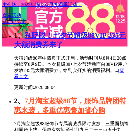
主会场：2025年淘宝双旦礼遇季活动…
查看活动
活动已结束
1、
别眨眼！七夕节超级88VIP 235元
大额消费券来了
天猫超级88年中盛典正式开启，活动时间从8月4日20点
持续至8月9日。本次超级88+七夕节活动面向88VIP用户
发放235元大额消费券，给到实打实的消费福利。...
[查
看全文]
更新时间:2026-08-04
2、
7月淘宝超级88节，服饰品牌团特
惠来袭，多重优惠叠加省心购
7月淘宝超级88服饰节专属满减券限时发放，三重面额福
利同步上线，优惠有效期至七月九日二十三点五十九