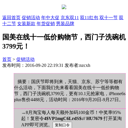
返回首页
促销活动
年中大促
京东双11
双11红包
双十一节
双
十二节
女装新款
年货促销
男装品牌
国美在线十一低价购物节，西门子洗碗机
3799元！
首页
>
促销活动
发布时间：2016-09-20 22:19:31 发布者:nzcxh
摘要：国庆节即将到来，天猫、京东、苏宁等等都有
什么活动，下面我们先来看看国美在线十一低价购物
节，西门子洗碗机3799元，更有10.1元抢家电，iPhone6s
plus售价4488元，活动时间：2016年9月20日-9月27日。
→8月淘宝每人每天额外加码100金币！中奖率95%
起！复密令
4$VP1mgC6LrdS$:// HU7679
打开某淘
APP即可浏览。