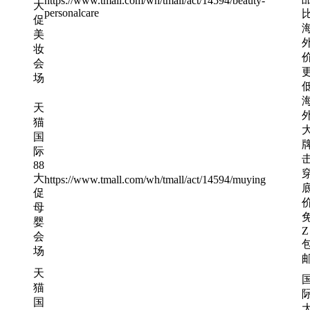
https://www.tmall.com/wh/tmall/act/14594/beauty-
大
personalcare
促
美
妆
会
场
天
猫
国
际
88
大
https://www.tmall.com/wh/tmall/act/14594/muying
促
母
婴
Z
会
场
天
猫
国