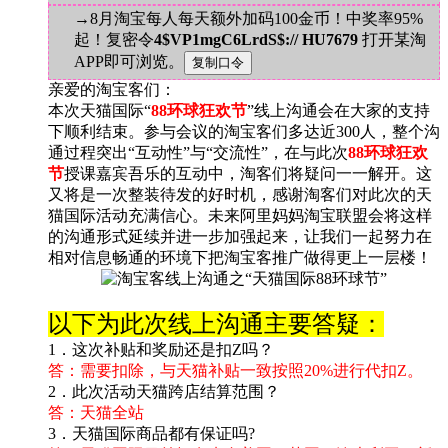
→8月淘宝每人每天额外加码100金币！中奖率95%
起！复密令
4$VP1mgC6LrdS$:// HU7679
打开某淘
APP即可浏览。
亲爱的淘宝客们：
本次天猫国际“
88环球狂欢节
”线上沟通会在大家的支持
下顺利结束。参与会议的淘宝客们多达近300人，整个沟
通过程突出“互动性”与“交流性”，在与此次
88环球狂欢
节
授课嘉宾吾乐的互动中，淘客们将疑问一一解开。这
又将是一次整装待发的好时机，感谢淘客们对此次的天
猫国际活动充满信心。未来阿里妈妈淘宝联盟会将这样
的沟通形式延续并进一步加强起来，让我们一起努力在
相对信息畅通的环境下把淘宝客推广做得更上一层楼！
以下为此次线上沟通主要答疑：
1．这次补贴和奖励还是扣Z吗？
答：需要扣除，与天猫补贴一致按照20%进行代扣Z。
2．此次活动天猫跨店结算范围？
答：天猫全站
3．天猫国际商品都有保证吗?