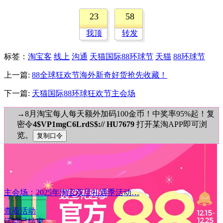
23
58
我顶
转发
标签
：
淘宝客
线上
沟通
天猫国际88环球节
天猫
88环球节
上一篇:
88全球狂欢节海外新奇好货抢先收藏！
下一篇:
天猫国际88环球狂欢节主会场
→8月淘宝每人每天额外加码100金币！中奖率95%起！复
密令
4$VP1mgC6LrdS$:// HU7679
打开某淘APP即可浏
览。
主会场：2025年淘宝双旦礼遇季活动…
查看活动
活动已结束