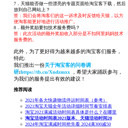
7．天猫能否做一些漂亮的专题页面给淘宝客下载，然后
放到自己网站上？
答：我们会将淘客们的这一诉求及时反馈给天猫，以方
便淘客能更好地进行活动推广。
8．额外奖励要扣技术服务费吗？
答：此次活动的额外奖励收入部分是不扣阿里妈妈技术
服务费的。
此外，为了更好得为越来越多的淘宝客们服务，
特此:
我们推出一份
关于淘宝客的问卷调
研
:
https://tb.cn/Xndzmxx
，
希望大家踊跃参与，
为我们的服务提出有效的建议！
推荐阅读
2021年各大快递物流停运时间表（参考）
2021淘宝天猫全年活动详细时间节奏安排表
淘宝2021满减活动时间表具体是什么？在哪里
淘宝活动时间表2021版本、天猫活动时间20
2024年淘宝满减时间抢先看 2024满300减50