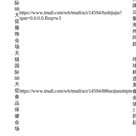
际
88
https://www.tmall.com/wh/tmall/act/14594/fushijujia?
大
spm=0.0.0.0.Bzqvw3
促
服
饰
会
场
天
猫
国
际
88
大
促
https://www.tmall.com/wh/tmall/act/14594/88baojianshipin
食
品
保
3
健
会
场