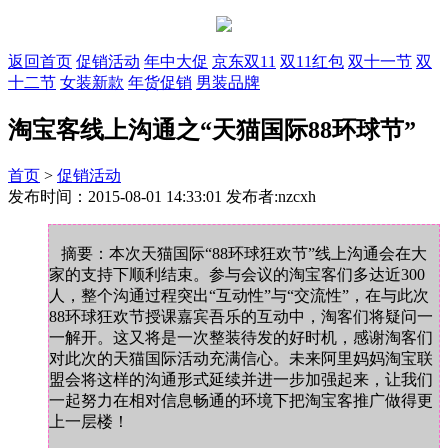
返回首页
促销活动
年中大促
京东双11
双11红包
双十一节
双
十二节
女装新款
年货促销
男装品牌
淘宝客线上沟通之“天猫国际88环球节”
首页
>
促销活动
发布时间：2015-08-01 14:33:01 发布者:nzcxh
摘要：本次天猫国际“88环球狂欢节”线上沟通会在大
家的支持下顺利结束。参与会议的淘宝客们多达近300
人，整个沟通过程突出“互动性”与“交流性”，在与此次
88环球狂欢节授课嘉宾吾乐的互动中，淘客们将疑问一
一解开。这又将是一次整装待发的好时机，感谢淘客们
对此次的天猫国际活动充满信心。未来阿里妈妈淘宝联
盟会将这样的沟通形式延续并进一步加强起来，让我们
一起努力在相对信息畅通的环境下把淘宝客推广做得更
上一层楼！