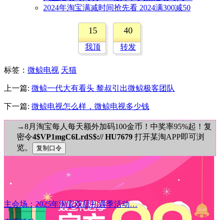
2024年淘宝满减时间抢先看 2024满300减50
15
40
我顶
转发
标签
：
微鲸电视
天猫
上一篇:
微鲸一代大有看头 黎叔引出微鲸极客团队
下一篇:
微鲸电视怎么样，微鲸电视多少钱
→8月淘宝每人每天额外加码100金币！中奖率95%起！复
密令
4$VP1mgC6LrdS$:// HU7679
打开某淘APP即可浏
览。
主会场：2025年淘宝双旦礼遇季活动…