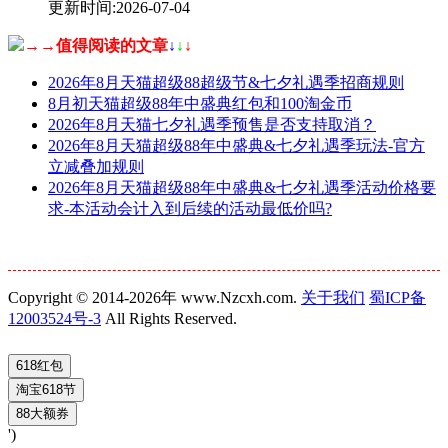
更新时间:2026-07-04
→→值得阅读的文章
↓
↓
↓
2026年8月天猫超级88超级节&七夕礼遇季招商规则
8月初天猫超级88年中盛典红包和100淘金币
2026年8月天猫七夕礼遇季预售是否支持取消？
2026年8月天猫超级88年中盛典&七夕礼遇季玩法-官方
立减叠加规则
2026年8月天猫超级88年中盛典&七夕礼遇季活动价格要
求-本活动会计入到后续的活动最低价吗?
Copyright © 2014-2026年 www.Nzcxh.com.
关于我们
蜀ICP备
12003524号-3
All Rights Reserved.
')