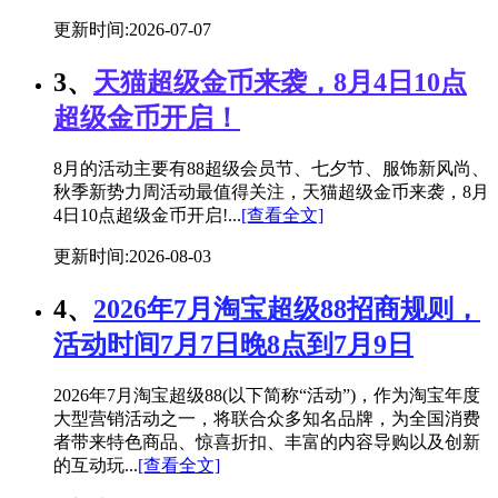
更新时间:2026-07-07
3、
天猫超级金币来袭，8月4日10点
超级金币开启！
8月的活动主要有88超级会员节、七夕节、服饰新风尚、
秋季新势力周活动最值得关注，天猫超级金币来袭，8月
4日10点超级金币开启!...
[查看全文]
更新时间:2026-08-03
4、
2026年7月淘宝超级88招商规则，
活动时间7月7日晚8点到7月9日
2026年7月淘宝超级88(以下简称“活动”)，作为淘宝年度
大型营销活动之一，将联合众多知名品牌，为全国消费
者带来特色商品、惊喜折扣、丰富的内容导购以及创新
的互动玩...
[查看全文]