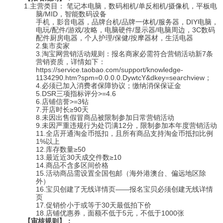
1.
主营类目： 笔记本电脑，数码相机/单反相机/摄像机，平板电
脑/MID，智能数码设备
手机，影音电器，品牌台机/品牌一体机/服务器，DIY电脑，
电玩/配件/游戏/攻略，电脑硬件/显示器/电脑周边，3C数码
配件厨房电器，个人护理/保健/按摩器材，生活电器
2.集市卖家
3.淘宝网营销活动规则：报名商家必需符合营销活动新7条
营销资质，详情如下：
https://service.taobao.com/support/knowledge-
1134290.htm?spm=0.0.0.0.DywtcY&dkey=searchview；
4.必须已加入消费者保障协议；缴纳消保保证金
5.DSR三项指标评分>=4.6
6.店铺信誉>=3钻
7.开店时长≥90天
8.未因出售假冒商品被限制参加日常营销活动
9.未因严重违规行为处罚满12分，限制参加本年度营销活动
11.全店开通淘金币抵扣，且所有商品支持淘金币抵扣比例
1%以上
12.库存数量≥50
13.最近近30天成交件数≥10
14.商品不含多区间价格
15.活动商品需设置全国包邮（海外港澳台、偏远地区除
外）
16.宝贝创建了无线详情页——报名宝贝必须创建无线详情
页
17.促销价小于或等于30天最低拍下价
18.店铺优惠券，面额不低于5元，不低于1000张
【审核规则】：