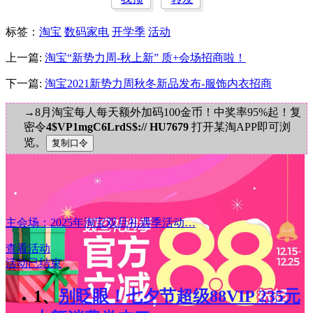
标签
：
淘宝
数码家电
开学季
活动
上一篇:
淘宝“新势力周-秋上新” 质+会场招商啦！
下一篇:
淘宝2021新势力周秋冬新品发布-服饰内衣招商
→8月淘宝每人每天额外加码100金币！中奖率95%起！复
密令
4$VP1mgC6LrdS$:// HU7679
打开某淘APP即可浏
览。
主会场：2025年淘宝双旦礼遇季活动…
查看活动
活动已结束
1、
别眨眼！七夕节超级88VIP 235元