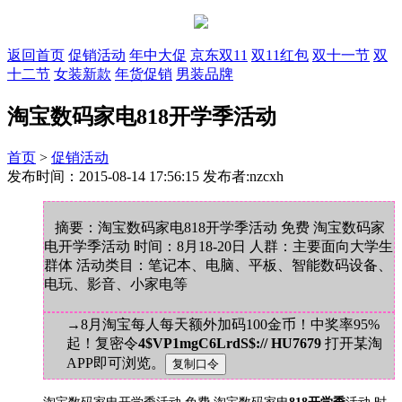
返回首页
促销活动
年中大促
京东双11
双11红包
双十一节
双
十二节
女装新款
年货促销
男装品牌
淘宝数码家电818开学季活动
首页
>
促销活动
发布时间：2015-08-14 17:56:15 发布者:nzcxh
摘要：淘宝数码家电818开学季活动 免费 淘宝数码家
电开学季活动 时间：8月18-20日 人群：主要面向大学生
群体 活动类目：笔记本、电脑、平板、智能数码设备、
电玩、影音、小家电等
→8月淘宝每人每天额外加码100金币！中奖率95%
起！复密令
4$VP1mgC6LrdS$:// HU7679
打开某淘
APP即可浏览。