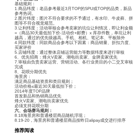
基础规则：
1.
商品纬度：老品参考最近3月TOP的SPU或TOP的品类，新品
参考热词。
2.
图片纬度：图片不符合要求的不予通过，有水印、牛皮藓、拼
图等不符合视觉规范。
3.
让利纬度：活动审核会参考卖家的坑位让利情况，即让利金额
=（商品30天最低拍下价-活动价+邮费）x 库存件数，单坑让利
越高，通过的优先级越高。手机、相机、笔记本、平板除外
4.
同款纬度：同款商品会参考以下因素：商品销量、折扣力度、
买家评价
5.
店铺纬度：通过整体店铺运营能力等数据纬度来进行审核
6
、优先招商：烽火V卖家、潮电街卖家、金牌卖家优先
7.
审核由负责卖家运营、营销活动、各行业类目的小二交叉审核
完成
8
、花呗分期优先
海景房：
满足商品基础资质和类目规则；
活动价格≤最近30天最低拍下价；
2014
年度TOP品牌
首发新品和热销商品优先
烽火V卖家、潮电街卖家优先
必须支持花呗分期
六、会场赛马规则：
8.18
海景房和普通楼层商品随机浮现；
8.19-20
，海景房和普通楼层商品按昨日alipay成交进行排序
推荐阅读