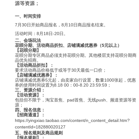
源等资源；
一、时间安排
7
月30日开始商品报名，8月10日商品报名结束。
活动时间：8
月18日-20日。
二、会场玩法
花呗分期、活动商品折扣、
店铺满减优惠券（5元以上）
【
花呗分期
】
花呗分期专区商品必须支持花呗分期。其他楼层支持花呗分期商
品优先招商。
【
活动商品折扣
】
：
要求活动商品价格低于或等于30天最低一口价；
【店铺满减优惠券】：
店铺满减优惠券5元起，由卖家自行设置，数量1000张起，优惠
券的使用时间设置为8.18 00：00-8.20 23:59:59；
三、资源介绍：
【活动资源】：
包括但不限于，淘宝首焦、pad首焦、无线push、频道资源等资
源；
四、报名信息：
【
招商通道
】
：
https://yingxiao.taobao.com/content/n_content_detail.htm?
contentId=182880020127
五、
报名规则及商品规则
【
报名规则
】
：