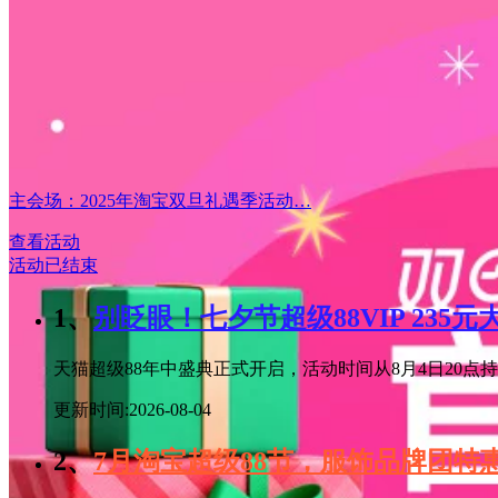
主会场：2025年淘宝双旦礼遇季活动…
查看活动
活动已结束
1、
别眨眼！七夕节超级88VIP 235
天猫超级88年中盛典正式开启，活动时间从8月4日20点持续
更新时间:2026-08-04
2、
7月淘宝超级88节，服饰品牌团