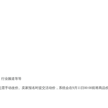
，行业频道等等
无需手动改价。卖家报名时提交活动价，系统会在
9
月
11
日
00:00
前将商品