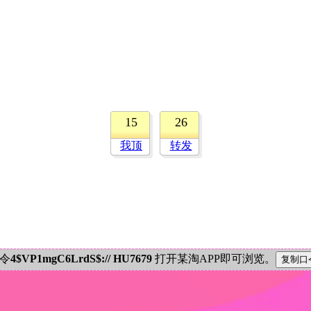
15
26
我顶
转发
密令
4$VP1mgC6LrdS$:// HU7679
打开某淘APP即可浏览。