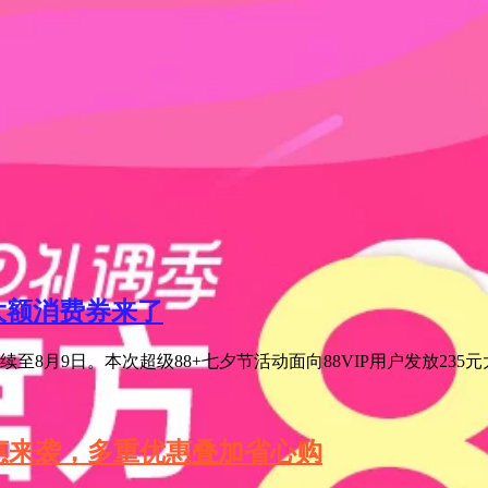
元大额消费券来了
至8月9日。本次超级88+七夕节活动面向88VIP用户发放235
特惠来袭，多重优惠叠加省心购