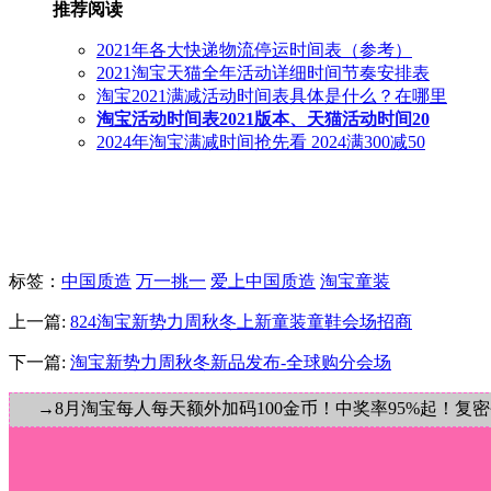
推荐阅读
2021年各大快递物流停运时间表（参考）
2021淘宝天猫全年活动详细时间节奏安排表
淘宝2021满减活动时间表具体是什么？在哪里
淘宝活动时间表2021版本、天猫活动时间20
2024年淘宝满减时间抢先看 2024满300减50
标签
：
中国质造
万一挑一
爱上中国质造
淘宝童装
上一篇:
824淘宝新势力周秋冬上新童装童鞋会场招商
下一篇:
淘宝新势力周秋冬新品发布-全球购分会场
→8月淘宝每人每天额外加码100金币！中奖率95%起！复