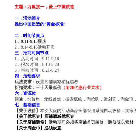
主题：万里挑一，爱上中国质造
一，活动简介
推出中国质造的“黄金标准”
二，时间节奏点
1
，
9.11-9.13
预热
2
，
9.14-9.16
活动开卖
三，招商时间节点
1
，活动时间：
9.11-9.16
2
，报名时间：
8.10-8.20
3
，审核时间：
8.21-8.24
四，活动要求
玩法要求：
设置店铺满减槛优惠券
折扣要求：三十天最低价
（附加优惠行业要求）
六，资源位
顶通，
pc
首焦，无线首焦，搜索底纹，淘抢购，聚划算，淘金币
七，基础信息
【关于改价】
本次大促的活动商品全部采用系统自动改价，卖家
【关于优惠券】店铺满减优惠券
【关于店铺装修】
活动期间必须将店铺首页装修，装修版头素材
【关于淘金币】必须设置