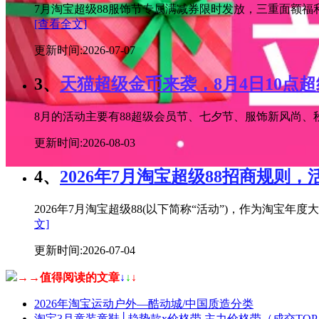
7月淘宝超级88服饰节专属满减券限时发放，三重面额福
[查看全文]
更新时间:2026-07-07
3、
天猫超级金币来袭，8月4日10点
8月的活动主要有88超级会员节、七夕节、服饰新风尚、秋
更新时间:2026-08-03
4、
2026年7月淘宝超级88招商规则，
2026年7月淘宝超级88(以下简称“活动”)，作为淘
文]
更新时间:2026-07-04
→→值得阅读的文章
↓
↓
↓
2026年淘宝运动户外—酷动城/中国质造分类
淘宝3月童装童鞋│趋势款x价格带 主力价格带（成交TOP 