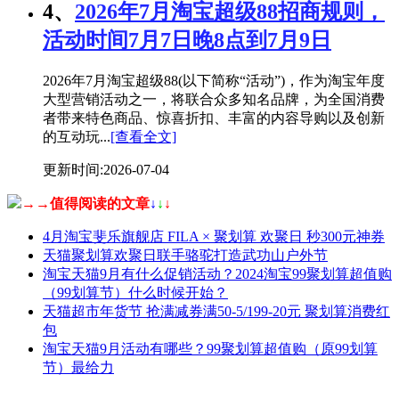
4、
2026年7月淘宝超级88招商规则，
活动时间7月7日晚8点到7月9日
2026年7月淘宝超级88(以下简称“活动”)，作为淘宝年度
大型营销活动之一，将联合众多知名品牌，为全国消费
者带来特色商品、惊喜折扣、丰富的内容导购以及创新
的互动玩...
[查看全文]
更新时间:2026-07-04
→→值得阅读的文章
↓
↓
↓
4月淘宝斐乐旗舰店 FILA × 聚划算 欢聚日 秒300元神券
天猫聚划算欢聚日联手骆驼打造武功山户外节
淘宝天猫9月有什么促销活动？2024淘宝99聚划算超值购
（99划算节）什么时候开始？
天猫超市年货节 抢满减券满50-5/199-20元 聚划算消费红
包
淘宝天猫9月活动有哪些？99聚划算超值购（原99划算
节）最给力