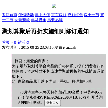
返回首页
促销活动
年中大促
京东双11
双11红包
双十一节
双
十二节
女装新款
年货促销
男装品牌
聚划算聚后再折实施细则修订通知
首页
>
促销活动
发布时间：2015-08-25 23:03:10 发布者:nzcxh
摘要：亲爱的商家：
为了规范聚划算平台商品的价格体系，提升消费者的购
物体验，本次针对不构成违背聚后再折的特殊情形调整
如下：
1）参聚商品属于以下类目：手机、数码相机/单
→8月淘宝每人每天额外加码100金币！中奖率95%
起！复密令
4$VP1mgC6LrdS$:// HU7679
打开某淘
APP即可浏览。