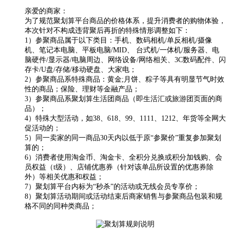
亲爱的商家：
为了规范聚划算平台商品的价格体系，提升消费者的购物体验，
本次针对不构成违背聚后再折的特殊情形调整如下：
1）参聚商品属于以下类目：手机、数码相机/单反相机/摄像
机、笔记本电脑、平板电脑/MID、 台式机/一体机/服务器、电
脑硬件/显示器/电脑周边、网络设备/网络相关、3C数码配件、闪
存卡/U盘/存储/移动硬盘、大家电；
2）参聚商品系特殊商品：黄金;月饼、粽子等具有明显节气时效
性的商品；保险、理财等金融产品；
3）参聚商品系聚划算生活团商品（即生活汇或旅游团页面的商
品）；
4）特殊大型活动，如38、618、99、1111、1212、年货等全网大
促活动的；
5）同一卖家的同一商品30天内以低于原“参聚价”重复参加聚划
算的；
6）消费者使用淘金币、淘金卡、全积分兑换或积分加钱购、会
员权益（t级）、店铺优惠券（针对该单品所设置的优惠券除
外）等相关优惠和权益；
7）聚划算平台内标为“秒杀”的活动或无线会员专享价；
8）聚划算活动期间或活动结束后商家销售与参聚商品包装和规
格不同的同种类商品；