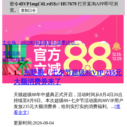
密令
4$VP1mgC6LrdS$:// HU7679
打开某淘APP即可浏
览。
主会场：2025年淘宝双旦礼遇季活动…
查看活动
活动已结束
1、
别眨眼！七夕节超级88VIP 235元
大额消费券来了
天猫超级88年中盛典正式开启，活动时间从8月4日20点
持续至8月9日。本次超级88+七夕节活动面向88VIP用户
发放235元大额消费券，给到实打实的消费福利。...
[查
看全文]
更新时间:2026-08-04