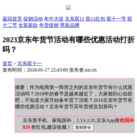
返回首页
促销活动
年中大促
京东双11
双11红包
双十一节
双
十二节
女装新款
年货促销
男装品牌
2023京东年货节活动有哪些优惠活动打折
吗？
首页
>
京东双十一
发布时间：2018-01-17 22:43:00 发布者:nzcxh
摘要：作为电商第一阵营之列的京东年货节有什么优惠
活动吗？2018年的春节是越来越近了，大家都归心似箭
吧，不知道大家开始备年货了没呢？2018京东年货节有
哪些优惠活动？京东年货节买年货便宜划算吗？
京东查手机、家电国补，1.13-3.31,京东App搜
抢国补
828
抢红包,建议收藏！