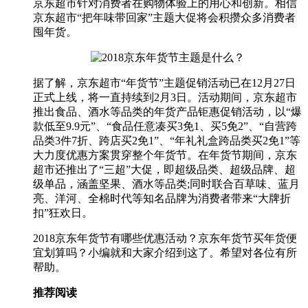
京东超市针对消费者在购物体验上的用心和创新。相信
京东超市“把年味带回家”主题大促将会积攒众多消费者
囤年货。
据了解，京东超市“年货节”主题促销活动已在12月27日
正式上线，将一直持续到2月3日。活动期间，京东超市
推出食品、酒水等品类的年货产品钜惠促销活动，以“爆
款低至9.9元”、“食品任意凑买3免1、买5免2”、“自营跨
品类3件7折、跨店买2免1”、“年礼礼盒跨品类买2免1”等
大力度优惠方案贯穿整个年货节。在年货节期间，京东
超市还推出了“三超”大促，即超级品类、超级品牌、超
级单品，涵盖坚果、酒水等品类;同时联合百草味、蓝月
亮、洋河、全棉时代等知名品牌为消费者带来“大牌折
扣”狂欢日。
2018京东年货节有哪些优惠活动？京东年货节买年货便
宜划算吗？小编就和大家介绍到这了。希望对各位有所
帮助。
推荐阅读