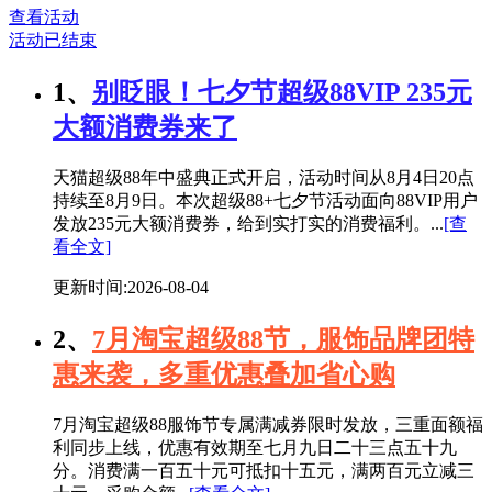
查看活动
活动已结束
1、
别眨眼！七夕节超级88VIP 235元
大额消费券来了
天猫超级88年中盛典正式开启，活动时间从8月4日20点
持续至8月9日。本次超级88+七夕节活动面向88VIP用户
发放235元大额消费券，给到实打实的消费福利。...
[查
看全文]
更新时间:2026-08-04
2、
7月淘宝超级88节，服饰品牌团特
惠来袭，多重优惠叠加省心购
7月淘宝超级88服饰节专属满减券限时发放，三重面额福
利同步上线，优惠有效期至七月九日二十三点五十九
分。消费满一百五十元可抵扣十五元，满两百元立减三