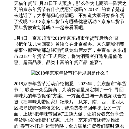
天猫年货节1月21日正式预热，那么作为电商第一阵营之
列的京东年货节有什么优惠活动吗？2018年的春节是越
来越近了，大家都归心似箭吧，不知道大家开始备年货
了没呢？2018京东年货节有哪些优惠活动？京东年货节
买年货便宜划算吗？一起来看看吧。
1月4日，京东超市“2018年京东超市年货节启动会”暨
《把年味儿带回家》首映会在北京举办。京东商城消费
品事业部营销部总经理闫跃龙出席发言，并宣布“京东超
市2018年年货节”正式启动，将为消费者打造集超值优
惠、超高品质、品类丰富的年货产品“盛宴”。
2018京东年货节活动介绍据悉，2023年，京东超市“年货
节”，联合一众品牌商，为消费者量身定制了一个“寻回
年味儿的年货促销”方案。一方面通过与一条视频联合拍
摄《把年味儿带回家》纪录片，从东、南、西、北四大
区域寻找特色年俗文化，帮消费者寻回年味儿;另一方
面，上线“把年味带回家”主题大促，让消费者充分享受
年货购买的便捷和优惠。此外，京东超市还特别推出
的“春节不打烊”运营策略，全力满足消费者们随时随地