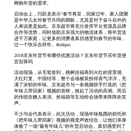
网购年货的需求。
启动会上，闫跃龙表示“春节将至，回家过年、家人团聚
是中华儿女对春节共同的期盼，尤其是对于奋斗在外的
人来说更是如此。京东超市将充分发挥平台资源及品牌
合作等优势，同时借助京东强大的物流体系，将年货送
进千万家庭，让更多的消费者真切感受到春节的年味，
过一个快乐吉祥年。&rdquo
2018京东年货节有哪些优惠活动？京东年货节买年货便
宜划算吗
活动现场，从毛笔签到，桃树挂福再到火红的背景墙、
大红灯笼、中国结等，整个会场被装扮得喜气洋洋，充
满了浓郁的年味。京东超市与一条视频联手打造的《把
年味儿带回家》视频的首映，掀起了活动的高潮。而后
的传统吹糖人表演、抢福袋等互动给会场带来阵阵欢笑
声。
不少与会代表表示，此次活动，现场年味氛围的烘托和
《把年味儿带回家》视频的视觉声效结合，让他们亲身
体验了一场“最有年味儿”的年货启动会。真切感受到了