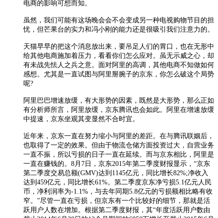
电商的影响可想而知。
虽然，我们可能有这场晚会会不会变成另一种电视购物节目的担
忧，但芒果台的实力和冯小刚的能力还是很吸引我们注意力的。
天猫早早的把这个消息放出来，要吊足人们的胃口，也在无形中
给其他电商施加着压力，看看你们怎么应对。虽无示威之心，却
有未战先怯人之兵之意。面对阿里的高调，其他电商不知做如何
感想。尤其是一直试图与阿里掰腕子的京东，你怎么破这个局势
呢?
阿里巴巴增速放缓，有大形势的因素，既然是大形势，那么正如
有分析师所言，阿里放缓，京东腾讯也会如此。阿里在增速放缓
中提速，京东坐观其变显然不合时宜。
近年来，京东一直在努力缩小与阿里的差距。在与腾讯联姻后，
也取得了一定的效果。但由于物流仓储方面投资过大，自营业务
一直不振，所以亏损的日子一直在延续。而与京东相比，阿里是
一直在赚钱的。8月7日，京东2015年第二季度财报显示，“京东
第二季度交易总额(GMV)达到1145亿元，同比增长82%;净收入
达到459亿元，同比增长61%。第二季度京东净亏损5.1亿元人民
币，净利润率为-1.1%，与去年同期5.8亿元的亏损额相比略有收
窄。”尽管一直在亏损，但京东有一个比较好的细节，那就是活
跃用户人数在增加。根据第二季度财报，其“年度活跃用户数由