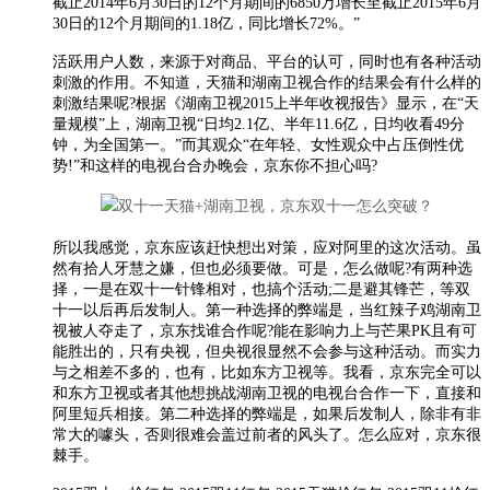
截止2014年6月30日的12个月期间的6850万增长至截止2015年6月
30日的12个月期间的1.18亿，同比增长72%。”
活跃用户人数，来源于对商品、平台的认可，同时也有各种活动
刺激的作用。不知道，天猫和湖南卫视合作的结果会有什么样的
刺激结果呢?根据《湖南卫视2015上半年收视报告》显示，在“天
量规模”上，湖南卫视“日均2.1亿、半年11.6亿，日均收看49分
钟，为全国第一。”而其观众“在年轻、女性观众中占压倒性优
势!”和这样的电视台合办晚会，京东你不担心吗?
所以我感觉，京东应该赶快想出对策，应对阿里的这次活动。虽
然有拾人牙慧之嫌，但也必须要做。可是，怎么做呢?有两种选
择，一是在双十一针锋相对，也搞个活动;二是避其锋芒，等双
十一以后再后发制人。第一种选择的弊端是，当红辣子鸡湖南卫
视被人夺走了，京东找谁合作呢?能在影响力上与芒果PK且有可
能胜出的，只有央视，但央视很显然不会参与这种活动。而实力
与之相差不多的，也有，比如东方卫视等。我看，京东完全可以
和东方卫视或者其他想挑战湖南卫视的电视台合作一下，直接和
阿里短兵相接。第二种选择的弊端是，如果后发制人，除非有非
常大的噱头，否则很难会盖过前者的风头了。怎么应对，京东很
棘手。