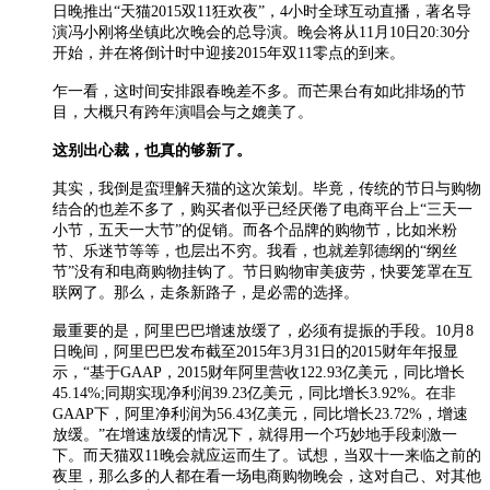
日晚推出“天猫2015双11狂欢夜”，4小时全球互动直播，著名导
演冯小刚将坐镇此次晚会的总导演。晚会将从11月10日20:30分
开始，并在将倒计时中迎接2015年双11零点的到来。
乍一看，这时间安排跟春晚差不多。而芒果台有如此排场的节
目，大概只有跨年演唱会与之媲美了。
这别出心裁，也真的够新了。
其实，我倒是蛮理解天猫的这次策划。毕竟，传统的节日与购物
结合的也差不多了，购买者似乎已经厌倦了电商平台上“三天一
小节，五天一大节”的促销。而各个品牌的购物节，比如米粉
节、乐迷节等等，也层出不穷。我看，也就差郭德纲的“纲丝
节”没有和电商购物挂钩了。节日购物审美疲劳，快要笼罩在互
联网了。那么，走条新路子，是必需的选择。
最重要的是，阿里巴巴增速放缓了，必须有提振的手段。10月8
日晚间，阿里巴巴发布截至2015年3月31日的2015财年年报显
示，“基于GAAP，2015财年阿里营收122.93亿美元，同比增长
45.14%;同期实现净利润39.23亿美元，同比增长3.92%。在非
GAAP下，阿里净利润为56.43亿美元，同比增长23.72%，增速
放缓。”在增速放缓的情况下，就得用一个巧妙地手段刺激一
下。而天猫双11晚会就应运而生了。试想，当双十一来临之前的
夜里，那么多的人都在看一场电商购物晚会，这对自己、对其他