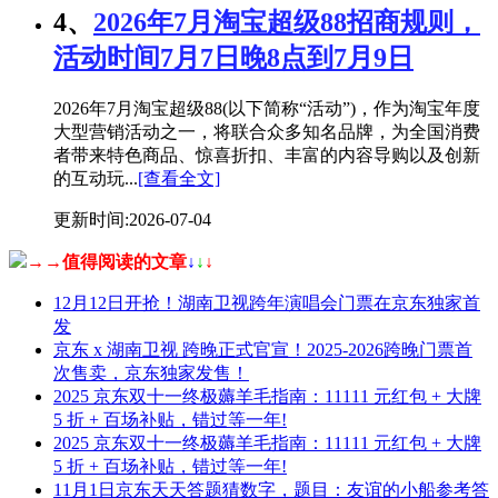
4、
2026年7月淘宝超级88招商规则，
活动时间7月7日晚8点到7月9日
2026年7月淘宝超级88(以下简称“活动”)，作为淘宝年度
大型营销活动之一，将联合众多知名品牌，为全国消费
者带来特色商品、惊喜折扣、丰富的内容导购以及创新
的互动玩...
[查看全文]
更新时间:2026-07-04
→→值得阅读的文章
↓
↓
↓
12月12日开抢！湖南卫视跨年演唱会门票在京东独家首
发
京东 x 湖南卫视 跨晚正式官宣！2025-2026跨晚门票首
次售卖，京东独家发售！
2025 京东双十一终极薅羊毛指南：11111 元红包 + 大牌
5 折 + 百场补贴，错过等一年!
2025 京东双十一终极薅羊毛指南：11111 元红包 + 大牌
5 折 + 百场补贴，错过等一年!
11月1日京东天天答题猜数字，题目：友谊的小船参考答