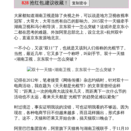
828
抢红包,建议收藏！
大家都知道湖南卫视是除了央视之外，可以说是地方卫视收视率
冠军，大哥大，大哥当然有自己的影响力。2015双十一天猫牵手
湖南卫视和冯小刚导演，京东双十一怎么突破？这或许是京东小
二都在思考的难题。外加阿里总部北上，设立北京+杭州双中
心，直逼京东发源地北京。
一不小心，又该“双11”了，也就是又该到人们俗称的光棍节了。
当然，最近几年，它又多了一个称呼，叫剁手节。双十一天猫
+湖南卫视，京东双十一怎么突破？
记得在2012年，笔者接受《网络传播》杂志约稿时，针对双十一
电商活动，我在题为《天天都是光棍节》的文章里曾经这样
写：“距离上一次的电商大战没有几天，而距离下一次什么节的
活动也不太远，看来天天都是‘光棍节’的趋势足难以避免!”
时过境迁，事实证明我说的没错，可也证明我看的不够远。因为
现在，各种电商节日不但越来越多，而且花样频出，形式多样
了。这不，天猫和芒果又开始合体，搞天猫双11晚会了。
阿里巴巴集团宣布，阿里旗下天猫将与湖南卫视联手，于11月10