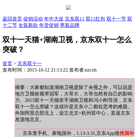
返回首页
促销活动
年中大促
京东双11
双11红包
双十一节
双
十二节
女装新款
年货促销
男装品牌
双十一天猫+湖南卫视，京东双十一怎么
突破？
首页
>
京东双十一
发布时间：2015-10-12 21:13:22 发布者:nzcxh
摘要：大家都知道湖南卫视是除了央视之外，可以说是
地方卫视收视率冠军，大哥大，大哥当然有自己的影响
力。2015双十一天猫牵手湖南卫视和冯小刚导演，京东
双十一怎么突破？这或许是京东小二都在思考的难题。
外加阿里总部北上，设立北京+杭州双中心，直逼京东
发源地北京。
京东查手机、家电国补，1.13-3.31,京东App搜
抢国补