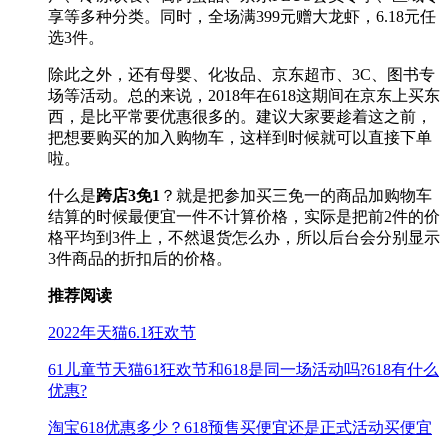
享等多种分类。同时，全场满399元赠大龙虾，6.18元任
选3件。
除此之外，还有母婴、化妆品、京东超市、3C、图书专
场等活动。总的来说，2018年在618这期间在京东上买东
西，是比平常要优惠很多的。建议大家要趁着这之前，
把想要购买的加入购物车，这样到时候就可以直接下单
啦。
什么是
跨店3免1
？就是把参加买三免一的商品加购物车
结算的时候最便宜一件不计算价格，实际是把前2件的价
格平均到3件上，不然退货怎么办，所以后台会分别显示
3件商品的折扣后的价格。
推荐阅读
2022年天猫6.1狂欢节
61儿童节天猫61狂欢节和618是同一场活动吗?618有什么
优惠?
淘宝618优惠多少？618预售买便宜还是正式活动买便宜