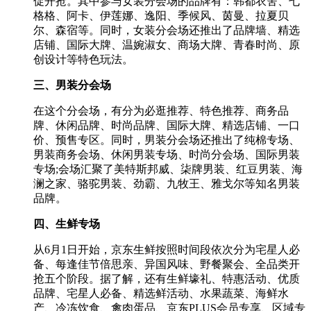
促开抢。其中参与女装分会场的品牌有：韩都衣舍、七
格格、阿卡、伊莲娜、逸阳、季候风、茵曼、拉夏贝
尔、森宿等。同时，女装分会场还推出了品牌墙、精选
店铺、国际大牌、温婉淑女、商场大牌、青春时尚、原
创设计等特色玩法。
三、男装分会场
在这个分会场，有分为必逛推荐、特色推荐、商务品
牌、休闲品牌、时尚品牌、国际大牌、精选店铺、一口
价、预售专区。同时，男装分会场还推出了纯棉专场、
男装商务会场、休闲男装专场、时尚分会场、国际男装
专场;会场汇聚了美特斯邦威、柒牌男装、红豆男装、海
澜之家、骆驼男装、劲霸、九牧王、雅戈尔等知名男装
品牌。
四、生鲜专场
从6月1日开始，京东生鲜按照时间段依次分为宅星人必
备、每逢佳节倍思亲、异国风味、野餐聚会、全品类开
抢五个阶段。据了解，还有生鲜壕礼、特惠活动、优质
品牌、宅星人必备、精选鲜活动、水果蔬菜、海鲜水
产、冷冻饮食、禽肉蛋品、京东PLUS会员专享、区域专