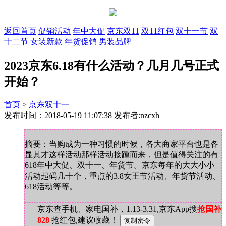
返回首页
促销活动
年中大促
京东双11
双11红包
双十一节
双
十二节
女装新款
年货促销
男装品牌
2023京东6.18有什么活动？几月几号正式
开始？
首页
>
京东双十一
发布时间：2018-05-19 11:07:38 发布者:nzcxh
摘要：当购成为一种习惯的时候，各大商家平台也是各
显其才这样活动那样活动接踵而来，但是值得关注的有
618年中大促、双十一、年货节。京东每年的大大小小
活动起码几十个，重点的3.8女王节活动、年货节活动、
618活动等等。
京东查手机、家电国补，1.13-3.31,京东App搜
抢国补
828
抢红包,建议收藏！