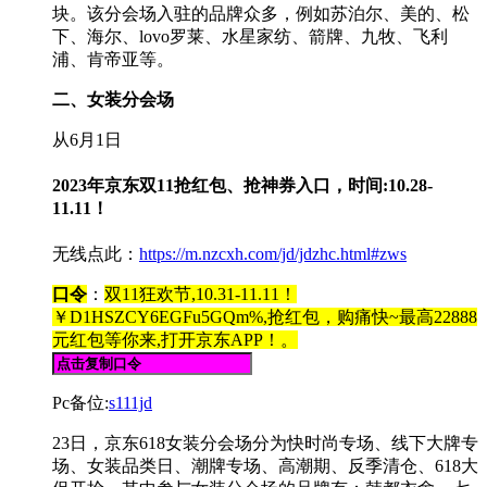
块。该分会场入驻的品牌众多，例如苏泊尔、美的、松
下、海尔、lovo罗莱、水星家纺、箭牌、九牧、飞利
浦、肯帝亚等。
二、女装分会场
从6月1日
2023年京东双11抢红包、抢神券入口，时间:10.28-
11.11！
无线点此：
https://m.nzcxh.com/jd/jdzhc.html#zws
口令
：
双11狂欢节,10.31-11.11！
￥D1HSZCY6EGFu5GQm%,抢红包，购痛快~最高22888
元红包等你来,打开京东APP！。
Pc备位:
s111jd
23日，京东618女装分会场分为快时尚专场、线下大牌专
场、女装品类日、潮牌专场、高潮期、反季清仓、618大