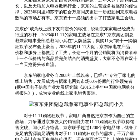
大家都直达京东是自营家电数码起家，近年来苏宁易购的成
长，以及天猫加入电器数码行业，京东的主营业务被逐渐的侵蚀
掉，2023年阿里和苏宁的联合万店同庆更进一步威胁到京东电器
数码的市场占有率。京东双十一必须的出手了打造家电主会场。
京东价’成为线上线下友商定价的标准，说明京东家电已经成为
行业的标杆，2023年11.11的家电主战场在京东!”京东集团副总
裁兼家电事业部总裁闫小兵在“大牌盛宴，爽购11天”双十一购物
狂欢节发布会上豪言，2023年的11.11大促，京东家电在产品、
价格和服务上都做足了工夫，长达一个月的促销期将为消费者奉
上一个低价格与高品质完美结合的消费盛宴，大家不必再在双十
一当天抢得头破血流。
京东的家电业务自2008年上线以来，已经7年专注于家电的
线上销售，发展成为占据家电网购市场60%份额的行业领先者
(据中国电子信息产业发展研究院《2015上半年中国家电网购分
析报告》)，成为专业的线上家电销售渠道。
对于11.11购物狂欢节，家电厂商自然把京东作为自己的主
战场，力争通过京东强大的销售能力在11.11购物狂欢节取得销
售突破。闫小兵介绍说，京东联手超过1200个家电品牌，储备了
充足的货源满足消费者对于11.11购物狂欢节的需求，千万台家
电产品以京东历史超低价供应，还有超百款万元以上的旗舰家电