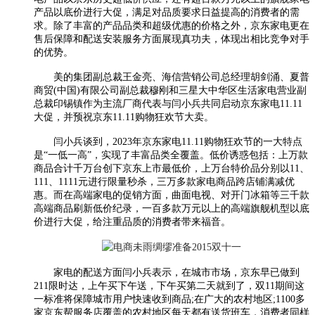
产品以底价进行大促，满足对品质要求日益提高的消费者的需
求。除了丰富的产品品类和超级优惠的价格之外，京东家电更在
售后保障和配送安装服务方面展现真功夫，体现出相比竞争对手
的优势。
美的集团副总裁王金亮、海信营销公司总经理胡剑涌、夏普
商贸(中国)有限公司副总裁穆刚和三星大中华区生活家电营业副
总裁印锡镇作为主流厂商代表与闫小兵共同启动京东家电11.11
大促，并预祝京东11.11购物狂欢节大卖。
闫小兵谈到，2023年京东家电11.11购物狂欢节的一大特点
是“一低一高”，实现了丰富品类全覆盖。低价诱惑包括：上万款
商品合计千万台创下京东上市最低价，上万台特价品分别以11、
111、1111元进行限量秒杀，三万多款家电商品跨店铺满减优
惠。而在高端家电的促销方面，曲面电视、对开门冰箱等三千款
高端商品刷新低价纪录，一百多款万元以上的高端旗舰机型以底
价进行大促，给注重品质的消费者带来福音。
家电的配送方面闫小兵表示，在城市市场，京东早已做到
211限时达，上午买下午送，下午买第二天就到了，双11期间这
一标准将保障城市用户快速收到商品;在广大的农村地区;1100多
家京东帮服务店覆盖的农村地区每天都有送货班车，消费者同样