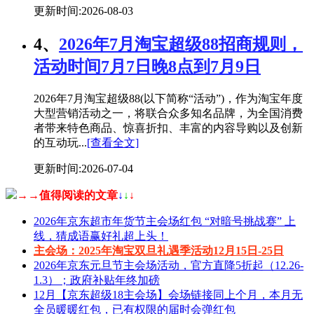
更新时间:2026-08-03
4、
2026年7月淘宝超级88招商规则，
活动时间7月7日晚8点到7月9日
2026年7月淘宝超级88(以下简称“活动”)，作为淘宝年度
大型营销活动之一，将联合众多知名品牌，为全国消费
者带来特色商品、惊喜折扣、丰富的内容导购以及创新
的互动玩...
[查看全文]
更新时间:2026-07-04
→→值得阅读的文章
↓
↓
↓
2026年京东超市年货节主会场红包 “对暗号挑战赛” 上
线，猜成语赢好礼超上头！
主会场：2025年淘宝双旦礼遇季活动12月15日-25日
2026年京东元旦节主会场活动，官方直降5折起（12.26-
1.3）；政府补贴年终加磅
12月【京东超级18主会场】会场链接同上个月，本月无
全员暖暖红包，已有权限的届时会弹红包