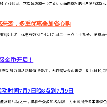
至8月9日。本次超级88+七夕节活动面向88VIP用户发放235
特惠来袭，多重优惠叠加省心购
利同步上线，优惠有效期至七月九日二十三点五十九分。消费满一
超级金币开启！
季新势力周活动最值得关注，天猫超级金币来袭，8月4日10点超级
活动时间7月7日晚8点到7月9日
宝年度大型营销活动之一，将联合众多知名品牌，为全国消费者带来特