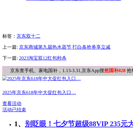
标签
：
京东双十二
上一篇:
京东商城第九届热水器节 打白条抢券享立减
下一篇:
2023淘宝双12红包秒杀
京东查手机、家电国补，1.13-3.31,京东App搜
抢国补828
抢
2025年京东618年中大促红包入口…
查看活动
活动已结束
1、
别眨眼！七夕节超级88VIP 235