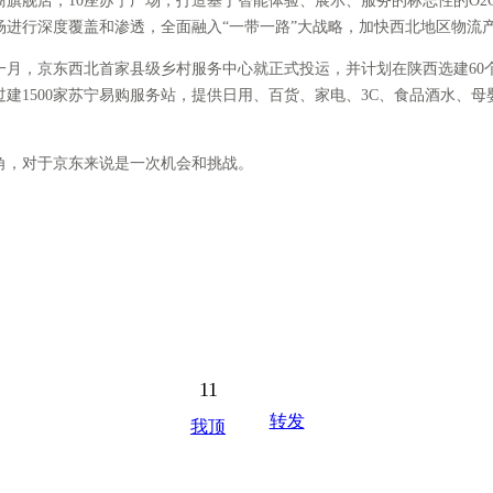
商旗舰店，10座苏宁广场，打造基于智能体验、展示、服务的标志性的O2
进行深度覆盖和渗透，全面融入“一带一路”大战略，加快西北地区物流产业
，京东西北首家县级乡村服务中心就正式投运，并计划在陕西选建60个县级
建1500家苏宁易购服务站，提供日用、百货、家电、3C、食品酒水、母
号角，对于京东来说是一次机会和挑战。
11
转发
我顶