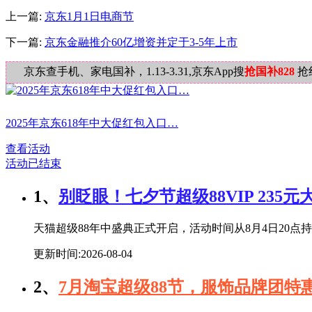
上一篇:
京东1月1日电商节
下一篇:
京东金融推介60亿增资并定于3-5年上市
京东查手机、家电国补，1.13-3.31,京东App搜
抢国补828
抢
2025年京东618年中大促红包入口…
查看活动
活动已结束
1、
别眨眼！七夕节超级88VIP 235
天猫超级88年中盛典正式开启，活动时间从8月4日20点持续
更新时间:2026-08-04
2、
7月淘宝超级88节，服饰品牌团