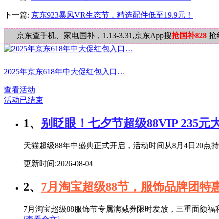
下一篇:
京东923暴风VR生态节，精选配件低至19.9元！
京东查手机、家电国补，1.13-3.31,京东App搜
抢国补828
抢
2025年京东618年中大促红包入口…
查看活动
活动已结束
1、
别眨眼！七夕节超级88VIP 235
天猫超级88年中盛典正式开启，活动时间从8月4日20点持续
更新时间:2026-08-04
2、
7月淘宝超级88节，服饰品牌团
7月淘宝超级88服饰节专属满减券限时发放，三重面额福