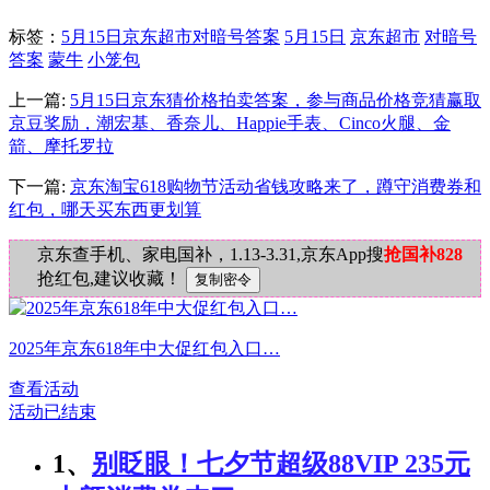
标签
：
5月15日京东超市对暗号答案
5月15日
京东超市
对暗号
答案
蒙牛
小笼包
上一篇:
5月15日京东猜价格拍卖答案，参与商品价格竞猜赢取
京豆奖励，潮宏基、香奈儿、Happie手表、Cinco火腿、金
箭、摩托罗拉
下一篇:
京东淘宝618购物节活动省钱攻略来了，蹲守消费券和
红包，哪天买东西更划算
京东查手机、家电国补，1.13-3.31,京东App搜
抢国补828
抢红包,建议收藏！
2025年京东618年中大促红包入口…
查看活动
活动已结束
1、
别眨眼！七夕节超级88VIP 235元