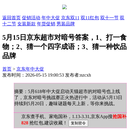
返回首页
促销活动
年中大促
京东双11
双11红包
双十一节
双
十二节
女装新款
年货促销
男装品牌
5月15日京东超市对暗号答案，1、打一食
物；2、猜一个四字成语；3、猜一种饮品
品牌
首页
>
京东年中大促
发布时间：2026-05-15 19:00:53 发布者:nzcxh
摘要：5月618年中大促启动天猫超市的对暗号也上线
了，京东对暗号挑战赛正火热进行中，活动从5月13日
持续到5月20日，趣味谜题每天上新，等你来挑战。
京东查手机、家电国补，1.13-3.31,京东App搜
抢国补
828
抢红包,建议收藏！