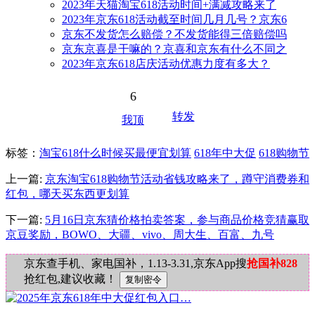
2023年天猫淘宝618活动时间+满减攻略来了
2023年京东618活动截至时间几月几号？京东6
京东不发货怎么赔偿？不发货能得三倍赔偿吗
京东京喜是干嘛的？京喜和京东有什么不同之
2023年京东618店庆活动优惠力度有多大？
6
转发
我顶
标签
：
淘宝618什么时候买最便宜划算
618年中大促
618购物节
上一篇:
京东淘宝618购物节活动省钱攻略来了，蹲守消费券和
红包，哪天买东西更划算
下一篇:
5月16日京东猜价格拍卖答案，参与商品价格竞猜赢取
京豆奖励，BOWO、大疆、vivo、周大生、百富、九号
京东查手机、家电国补，1.13-3.31,京东App搜
抢国补828
抢红包,建议收藏！