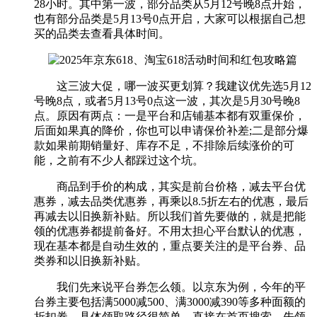
28小时。其中第一波，部分品类从5月12号晚8点开始，
也有部分品类是5月13号0点开启，大家可以根据自己想
买的品类去查看具体时间。
这三波大促，哪一波买更划算？我建议优先选5月12
号晚8点，或者5月13号0点这一波，其次是5月30号晚8
点。原因有两点：一是平台和店铺基本都有双重保价，
后面如果真的降价，你也可以申请保价补差;二是部分爆
款如果前期销量好、库存不足，不排除后续涨价的可
能，之前有不少人都踩过这个坑。
商品到手价的构成，其实是前台价格，减去平台优
惠券，减去品类优惠券，再乘以8.5折左右的优惠，最后
再减去以旧换新补贴。所以我们首先要做的，就是把能
领的优惠券都提前备好。不用太担心平台默认的优惠，
现在基本都是自动生效的，重点要关注的是平台券、品
类券和以旧换新补贴。
我们先来说平台券怎么领。以京东为例，今年的平
台券主要包括满5000减500、满3000减390等多种面额的
折扣券。具体领取路径很简单，直接在首页搜索，先领