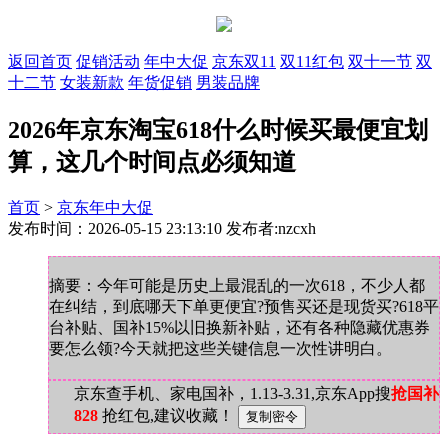
返回首页
促销活动
年中大促
京东双11
双11红包
双十一节
双
十二节
女装新款
年货促销
男装品牌
2026年京东淘宝618什么时候买最便宜划
算，这几个时间点必须知道
首页
>
京东年中大促
发布时间：2026-05-15 23:13:10 发布者:nzcxh
摘要：今年可能是历史上最混乱的一次618，不少人都
在纠结，到底哪天下单更便宜?预售买还是现货买?618平
台补贴、国补15%以旧换新补贴，还有各种隐藏优惠券
要怎么领?今天就把这些关键信息一次性讲明白。
京东查手机、家电国补，1.13-3.31,京东App搜
抢国补
828
抢红包,建议收藏！