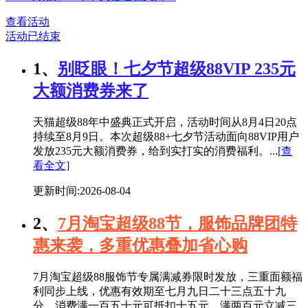
查看活动
活动已结束
1、
别眨眼！七夕节超级88VIP 235元
大额消费券来了
天猫超级88年中盛典正式开启，活动时间从8月4日20点
持续至8月9日。本次超级88+七夕节活动面向88VIP用户
发放235元大额消费券，给到实打实的消费福利。...
[查
看全文]
更新时间:2026-08-04
2、
7月淘宝超级88节，服饰品牌团特
惠来袭，多重优惠叠加省心购
7月淘宝超级88服饰节专属满减券限时发放，三重面额福
利同步上线，优惠有效期至七月九日二十三点五十九
分。消费满一百五十元可抵扣十五元，满两百元立减三