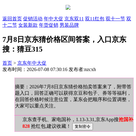
返回首页
促销活动
年中大促
京东双11
双11红包
双十一节
双
十二节
女装新款
年货促销
男装品牌
7月8日京东猜价格区间答案，入口京东
搜：猜豆315
首页
>
京东年中大促
发布时间：2026-07-08 07:30:16 发布者:nzcxh
摘要：2026年7月8日京东猜价格拍卖答案来了，附带答
题入口，回答正确可以获得京豆和包子、券等等福利，
在回答价格时候注意位置，某东会把顺序和位置调整，
大家可以重点关注。
京东查手机、家电国补，1.13-3.31,京东App搜
抢国补
828
抢红包,建议收藏！