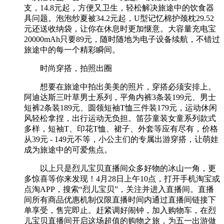
支，14.8元起，方便又卫生，轻松解决旅途中的饮食器
具问题。泡泡纱夏被34.2元起，U型记忆棉护颈枕29.52
元还送收纳袋，让你在休息时更加惬意。大容量充电宝
20000mAh只要89元，随时随地为电子设备续航，不错过
旅途中的每一个精彩瞬间。
时尚穿搭，拍照出圈
想要在旅途中拍出美美的照片，穿搭必须安排上。
阿迪达斯三叶草男士系列，平角内裤3条装199元、男士
短裤2条装189元、圆领短袖T恤三件装179元，运动休闲
风轻松拿捏，出行运动无负担。笛莎童装女童系列款式
多样，短袖T、印花T恤、裙子、外套等应有尽有，价格
从39元 - 149元不等，小公主们的专属出游穿搭，让萌娃
成为旅途中的可爱焦点。
以上只是烈儿宝贝直播间众多好物的冰山一角，更
多惊喜等你来发现！4月28日上午10点，打开手机淘宝或
点淘APP，搜索“烈儿宝贝”，关注并进入直播间。直播
间所有商品优惠机制仅限直播时间内通过直播间链接下
单享受，售完即止。赶紧调好闹钟，加入购物车，在烈
儿宝贝直播间开启这场超值的购物之旅，为五一出游做