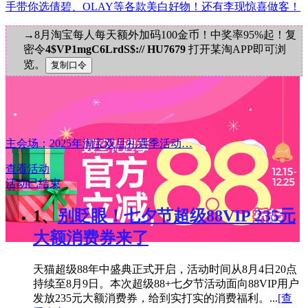
手带你选倩碧、OLAY等各款美白好物！还有李现惊喜做客！
→8月淘宝每人每天额外加码100金币！中奖率95%起！复
密令
4$VP1mgC6LrdS$:// HU7679
打开某淘APP即可浏
览。
主会场：2025年淘宝双旦礼遇季活动…
查看活动
活动已结束
1、
别眨眼！七夕节超级88VIP 235元
大额消费券来了
天猫超级88年中盛典正式开启，活动时间从8月4日20点
持续至8月9日。本次超级88+七夕节活动面向88VIP用户
发放235元大额消费券，给到实打实的消费福利。...
[查