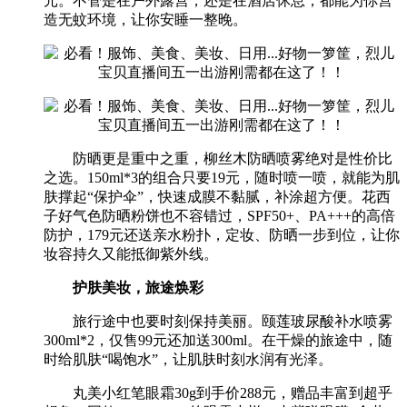
元。不管是在户外露营，还是在酒店休息，都能为你营
造无蚊环境，让你安睡一整晚。
防晒更是重中之重，柳丝木防晒喷雾绝对是性价比
之选。150ml*3的组合只要19元，随时喷一喷，就能为肌
肤撑起“保护伞”，快速成膜不黏腻，补涂超方便。花西
子好气色防晒粉饼也不容错过，SPF50+、PA+++的高倍
防护，179元还送亲水粉扑，定妆、防晒一步到位，让你
妆容持久又能抵御紫外线。
护肤美妆，旅途焕彩
旅行途中也要时刻保持美丽。颐莲玻尿酸补水喷雾
300ml*2，仅售99元还加送300ml。在干燥的旅途中，随
时给肌肤“喝饱水”，让肌肤时刻水润有光泽。
丸美小红笔眼霜30g到手价288元，赠品丰富到超乎