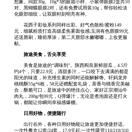
想象。同款30g、10g*3的眼霜小样、小紫弹眼膜2盒共10
对、黑蝴蝶眼膜2对，还有免费试用装10g，帮你轻松淡
化眼部细纹，让双眼时刻明亮有神。
花西子彩妆系列同样出彩。好气色散粉/蜜粉149
元，细腻粉质打造高级柔焦雾面妆感;玉润有色唇膜99元
还送唇刷，睡前厚涂，第二天唇部水嫩嘟嘟，上妆更服
帖。
旅途美食，舌尖享受
美食是旅途的“调味剂”。陕西阎良新鲜甜瓜，4.5斤
约4个，只要22.9元，清甜多汁，一口咬下去满满的都是
阳光的味道，补充维生素的同时还能解解馋。轩妈龙井
桃桃酥55g*6枚，58元还赠配套礼袋，茶香与桃香完美融
合，酥脆可口，是旅途中的绝佳点心。家好正宗潮汕牛
肉丸，200g/包99元，Q弹爆汁，无论是煮泡面还是打火
锅，都能让你瞬间幸福感爆棚。
日用好物，便捷随行
出行在外，各种日用好物能让旅途更加便捷舒适。
一次性餐盒12套/24套，17.9元起;一次性吸管110/210/310