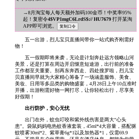
→8月淘宝每人每天额外加码100金币！中奖率95%
起！复密令
4$VP1mgC6LrdS$:// HU7679
打开某淘
APP即可浏览。
五一出游，烈儿宝贝直播间带你一站式购齐刚需好
物！
五一假期即将来袭，无论是计划奔赴远方领略山河
美景，还是打算在周边开启惬意短途游，出行前的准备
工作都至关重要。别再东奔西走、四处搜罗啦，烈儿宝
贝直播间早就为大家精心筹备了一场涵盖服饰、美食、
美妆、日用等多品类的购物盛宴，4月28日上午10点准时
开播，出游刚需好物一网打尽，让你轻松出行，尽享美
好假期！
出行防护，安心无忧
出门在外，蚊虫叮咬和紫外线伤害是两大“心头
患”。袋鼠妈妈电热蚊香液套装，45ml*4大容量，搭配驱
蚊喷雾30ml*2、紫草膏6g*1以及加热器*1，仅需69.9