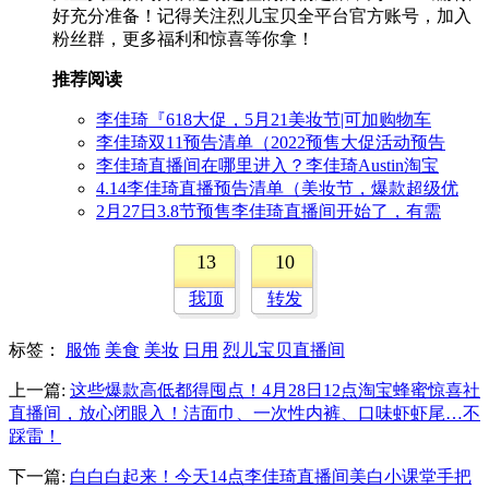
好充分准备！记得关注烈儿宝贝全平台官方账号，加入
粉丝群，更多福利和惊喜等你拿！
推荐阅读
李佳琦『618大促，5月21美妆节|可加购物车
李佳琦双11预告清单（2022预售大促活动预告
李佳琦直播间在哪里进入？李佳琦Austin淘宝
4.14李佳琦直播预告清单（美妆节，爆款超级优
2月27日3.8节预售李佳琦直播间开始了，有需
13
10
我顶
转发
标签
：
服饰
美食
美妆
日用
烈儿宝贝直播间
上一篇:
这些爆款高低都得囤点！4月28日12点淘宝蜂蜜惊喜社
直播间，放心闭眼入！洁面巾、一次性内裤、口味虾虾尾…不
踩雷！
下一篇:
白白白起来！今天14点李佳琦直播间美白小课堂手把