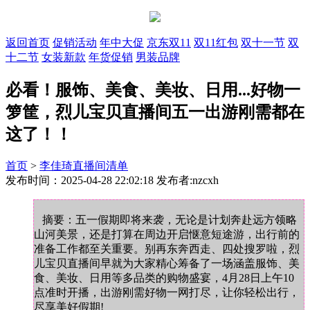
返回首页
促销活动
年中大促
京东双11
双11红包
双十一节
双
十二节
女装新款
年货促销
男装品牌
必看！服饰、美食、美妆、日用...好物一
箩筐，烈儿宝贝直播间五一出游刚需都在
这了！！
首页
>
李佳琦直播间清单
发布时间：2025-04-28 22:02:18 发布者:nzcxh
摘要：五一假期即将来袭，无论是计划奔赴远方领略
山河美景，还是打算在周边开启惬意短途游，出行前的
准备工作都至关重要。别再东奔西走、四处搜罗啦，烈
儿宝贝直播间早就为大家精心筹备了一场涵盖服饰、美
食、美妆、日用等多品类的购物盛宴，4月28日上午10
点准时开播，出游刚需好物一网打尽，让你轻松出行，
尽享美好假期!