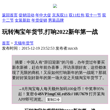
返回首页
促销活动
年中大促
京东双11
双11红包
双十一节
双
十二节
女装新款
年货促销
男装品牌
玩转淘宝年货节,打响2022新年第一战
首页
>
天猫年货节
发布时间：2015-12-19 23:52:53 发布者:nzcxh
摘要：中国人有“辞旧迎新”的习俗，办年货过年要买
新衣新裤，赶在年前办喜事，拜访亲朋好友，这些都体
现了无限的商机！又应如何打响新年的第一战呢？那就
要好好策划好新年的第一场大促之天猫淘宝年货节了。
→8月淘宝每人每天额外加码100金币！中奖率95%
起！复密令
4$VP1mgC6LrdS$:// HU7679
打开某淘
APP即可浏览。