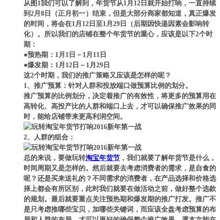
从图1我们可以了解到，年货节从1月12日就开始打响，一直持续
到2月8日（正月初一）结束，但是大部分商家都知道，真正爆发
的时间，将会在1月12日至1月29日（后期因快递因素会影响转
化）。所以我们的店铺在整个年货节的重心，应该是以下2个时
期：
●预热期：1月1日－1月11日
●爆发期：1月12日－1月29日
这2个时期，我们的推广策略又应该是怎样的呢？
1、推广预算：针对人群和投放端口做预算比例的划分。
推广预算的比例划分，决定着推广的有效性，将更多的预算用在
高转化、高投产比的人群和端口上去，才可以确保推广效果的同
时，能给店铺带来更高利润空间。
2、人群的组合：
总的来说，要做玩转
淘宝年货节
，我们就要了解年货节是什么，
时间周期又是怎样的。然后就要去考虑消费者的需求，是自食的
呢？还是买来送礼的？不同需求的消费者，在产品选择和价格选
择上都会有所区别，此时我们就要在做活动之前，做好整个选款
的规划。最后就要重点关注预热期和爆发期的推广打发。推广不
是只考虑推哪些宝贝，加哪些关键词，而应该全盘考虑预算的布
局和人群的布局，才可以更好的确保整个推广效果。愿本文能在