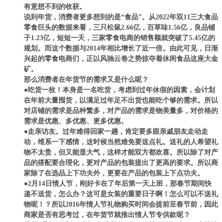
有意想不到的收获。
说到年货，消费者更多想到的是“食品”。从2022年双11三大食品
零食巨头的数据来看，三只松鼠2.66亿，百草味1.56亿，良品铺
子1.23亿，短短一天，三家零食电商的销售额就突破了5.45亿的
规划。而这个数据与2014年相比增长了近一倍。由此可见，日渐
兴起的零食电商们，正以风驰云卷之势掠夺着休闲食品这座大金
矿。
那么消费者在年货节的需求又是什么呢？
●吃货一枚！本身是一名吃货，考虑到过年休假的因素，会计划
在年前大量囤货，以满足过年足不出货也能吃个够的需求。所以
对店铺的需求是品种繁多，对产品的需求是物美量多，对价格的
需求是优惠、多优惠、更多优惠。
●走亲访友。过年难得回家一趟，肯定要多跟亲戚朋友走动走
动，维系一下感情，这时候当然难免要送点礼。送礼的人希望礼
物不太贵，但又能显大气，这样才能双方都欢喜。所以除了对产
品的搭配要合理化，更对产品的包装提出了更高的要求。所以商
家除了在选品上下功夫外，更要在产品的包装上下点功夫。
●2月14日情人节，刚好卡在了年后第一天上班，那春节期间快
递不送货，怎么办？这可是女装的重要日子啊！怎么可以不送礼
物呢！？所以2016年情人节礼物购买时间会提前至春节前，因此
商家是否有思考过，在年货节就推出情人节专供款呢？