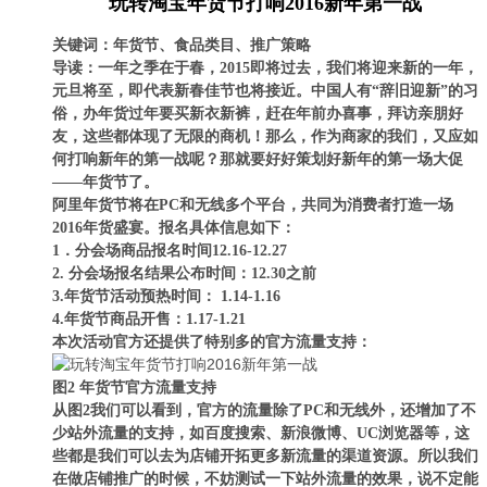
玩转淘宝年货节打响2016新年第一战
关键词：年货节、食品类目、推广策略
导读：一年之季在于春，2015即将过去，我们将迎来新的一年，
元旦将至，即代表新春佳节也将接近。中国人有“辞旧迎新”的习
俗，办年货过年要买新衣新裤，赶在年前办喜事，拜访亲朋好
友，这些都体现了无限的商机！那么，作为商家的我们，又应如
何打响新年的第一战呢？那就要好好策划好新年的第一场大促
——年货节了。
阿里年货节将在PC和无线多个平台，共同为消费者打造一场
2016年货盛宴。报名具体信息如下：
1．分会场商品报名时间12.16-12.27
2. 分会场报名结果公布时间：12.30之前
3.年货节活动预热时间： 1.14-1.16
4.年货节商品开售：1.17-1.21
本次活动官方还提供了特别多的官方流量支持：
图2 年货节官方流量支持
从图2我们可以看到，官方的流量除了PC和无线外，还增加了不
少站外流量的支持，如百度搜索、新浪微博、UC浏览器等，这
些都是我们可以去为店铺开拓更多新流量的渠道资源。所以我们
在做店铺推广的时候，不妨测试一下站外流量的效果，说不定能