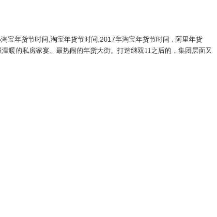
015淘宝年货节时间,淘宝年货节时间,2017年淘宝年货节时间
阿里年货
，
温暖的私房家宴、最热闹的年货大街。打造继双11之后的，集团层面又