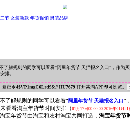
二节
女装新款
年货促销
男装品牌
解规则的同学可以看看“阿里年货节 天猫报名入口”，作为买家都
间安排。
！复密令
4$VP1mgC6LrdS$:// HU7679
打开某淘APP即可浏览。
不了解规则的同学可以看看“
”
阿里年货节 天猫报名入口
面来看看淘宝年货节时间安排（
01月17日00:00:00-2016年01月21日
淘宝年货节由淘宝和农村淘宝共同打造，
淘宝年货节