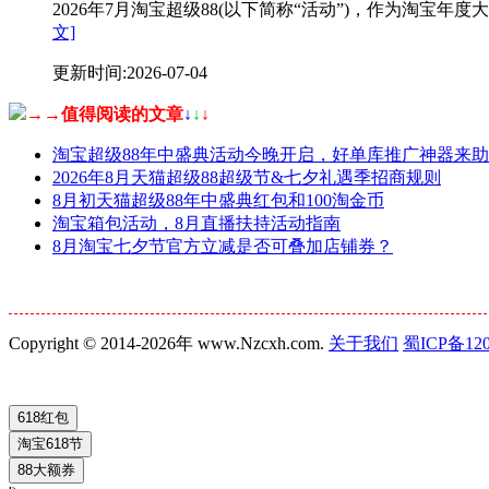
2026年7月淘宝超级88(以下简称“活动”)，作为淘
文]
更新时间:2026-07-04
→→值得阅读的文章
↓
↓
↓
淘宝超级88年中盛典活动今晚开启，好单库推广神器来
2026年8月天猫超级88超级节&七夕礼遇季招商规则
8月初天猫超级88年中盛典红包和100淘金币
淘宝箱包活动，8月直播扶持活动指南
8月淘宝七夕节官方立减是否可叠加店铺券？
Copyright © 2014-2026年 www.Nzcxh.com.
关于我们
蜀ICP备120