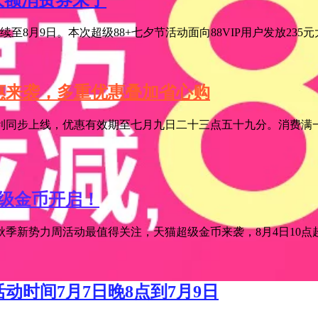
元大额消费券来了
至8月9日。本次超级88+七夕节活动面向88VIP用户发放235
特惠来袭，多重优惠叠加省心购
利同步上线，优惠有效期至七月九日二十三点五十九分。消费满一
超级金币开启！
季新势力周活动最值得关注，天猫超级金币来袭，8月4日10点超级
活动时间7月7日晚8点到7月9日