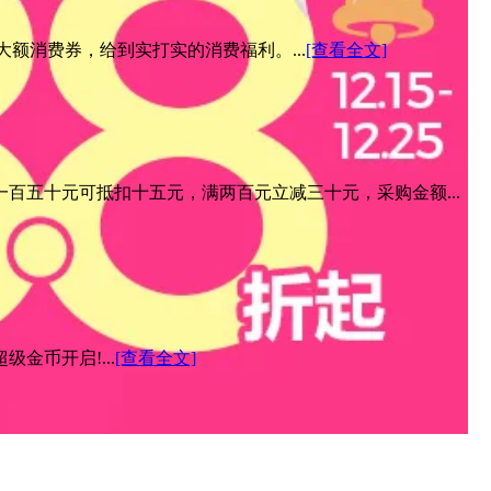
元大额消费券，给到实打实的消费福利。...
[查看全文]
百五十元可抵扣十五元，满两百元立减三十元，采购金额...
金币开启!...
[查看全文]