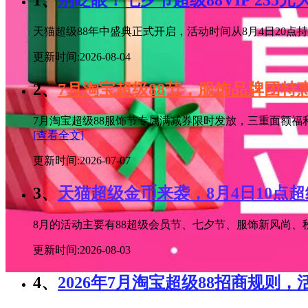
1、
别眨眼！七夕节超级88VIP 235
天猫超级88年中盛典正式开启，活动时间从8月4日20点持续
更新时间:2026-08-04
2、
7月淘宝超级88节，服饰品牌团
7月淘宝超级88服饰节专属满减券限时发放，三重面额福
[查看全文]
更新时间:2026-07-07
3、
天猫超级金币来袭，8月4日10点
8月的活动主要有88超级会员节、七夕节、服饰新风尚、秋
更新时间:2026-08-03
4、
2026年7月淘宝超级88招商规则，