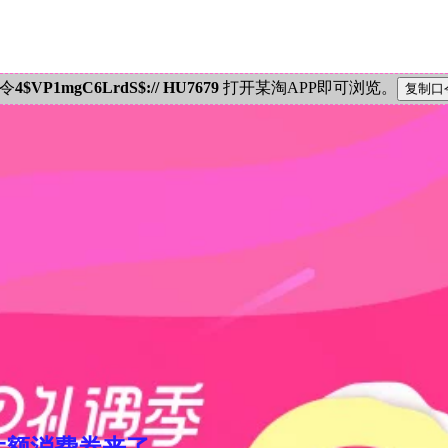
密令
4$VP1mgC6LrdS$:// HU7679
打开某淘APP即可浏览。