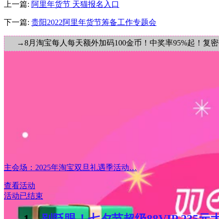
上一篇:
阿里年货节 天猫报名入口
下一篇:
贵阳2022阿里年货节筹备工作专题会
→8月淘宝每人每天额外加码100金币！中奖率95%起！复
主会场：2025年淘宝双旦礼遇季活动…
查看活动
活动已结束