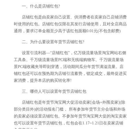
一、什么是店铺红包?
店铺红包是由卖家自己设置、供消费者在卖家自己店铺消费
时使用的红包。店铺红包仅限在其发行店铺使用，且对全店商品
通用，要求订单金额至少高于该红包面额0.01元(不包含邮费)
二、为什么要设置年货节店铺红包?
设置引流利器—“店铺红包”，亿万级流量场景淘宝网站右侧
工具条、千万级流量场景PC端和无线端购物车、千万级流量场
景PC端收藏夹等即刻穿透，活动期间瓜分年货节满溢流量。店
铺红包还可以在预热期为店铺引流蓄势，锁定成交，最终促进买
家消费，提升本店的购买转化率!
三、哪些人可以设置年货节店铺红包
店铺红包是年货节淘宝网大促活动卖家[会场+外围卖家](除
部分类目外)的活动报名门槛， 所有参加年货节主分会场和外场
的卖家必须设置店铺红包。不参加年货节淘宝网大促的淘宝卖家
也可以设置年货节店铺红包，红包会在1.17~1.21日在卖家店铺