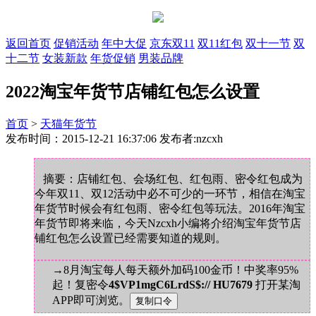
返回首页
促销活动
年中大促
京东双11
双11红包
双十一节
双
十二节
女装新款
年货促销
男装品牌
2022淘宝年货节店铺红包怎么设置
首页
>
天猫年货节
发布时间：2015-12-21 16:37:06 发布者:nzcxh
摘要：店铺红包、会场红包、红包雨、密令红包成为
今年双11、双12活动中必不可少的一环节，相信在淘宝
年货节时候会有红包雨、密令红包等玩法。2016年淘宝
年货节即将来临，今天Nzcxh小编将介绍淘宝年货节店
铺红包怎么设置已经需要知道的规则。
→8月淘宝每人每天额外加码100金币！中奖率95%
起！复密令
4$VP1mgC6LrdS$:// HU7679
打开某淘
APP即可浏览。