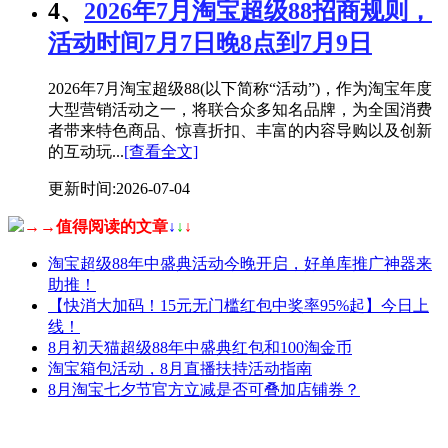
4、
2026年7月淘宝超级88招商规则，
活动时间7月7日晚8点到7月9日
2026年7月淘宝超级88(以下简称“活动”)，作为淘宝年度
大型营销活动之一，将联合众多知名品牌，为全国消费
者带来特色商品、惊喜折扣、丰富的内容导购以及创新
的互动玩...
[查看全文]
更新时间:2026-07-04
→→值得阅读的文章
↓
↓
↓
淘宝超级88年中盛典活动今晚开启，好单库推广神器来
助推！
【快消大加码！15元无门槛红包中奖率95%起】今日上
线！
8月初天猫超级88年中盛典红包和100淘金币
淘宝箱包活动，8月直播扶持活动指南
8月淘宝七夕节官方立减是否可叠加店铺券？