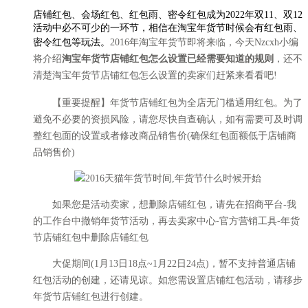
店铺红包、会场红包、红包雨、密令红包成为2022年双11、双12
活动中必不可少的一环节，相信在淘宝年货节时候会有红包雨、
密令红包等玩法。
2016年淘宝年货节即将来临，今天Nzcxh小编
将介绍
淘宝年货节店铺红包怎么设置已经需要知道的规则
，还不
清楚淘宝年货节店铺红包怎么设置的卖家们赶紧来看看吧!
【重要提醒】年货节店铺红包为全店无门槛通用红包。为了
避免不必要的资损风险，请您尽快自查确认，如有需要可及时调
整红包面的设置或者修改商品销售价(确保红包面额低于店铺商
品销售价)
如果您是活动卖家，想删除店铺红包，请先在招商平台-我
的工作台中撤销年货节活动，再去卖家中心-官方营销工具-年货
节店铺红包中删除店铺红包
大促期间(1月13日18点~1月22日24点)，暂不支持普通店铺
红包活动的创建，还请见谅。如您需设置店铺红包活动，请移步
年货节店铺红包进行创建。