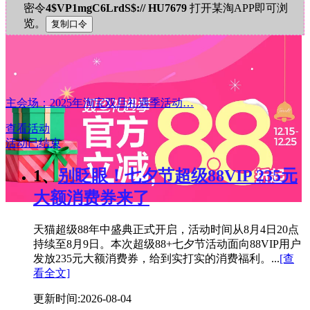
密令
4$VP1mgC6LrdS$:// HU7679
打开某淘APP即可浏
览。
主会场：2025年淘宝双旦礼遇季活动…
查看活动
活动已结束
1、
别眨眼！七夕节超级88VIP 235元
大额消费券来了
天猫超级88年中盛典正式开启，活动时间从8月4日20点
持续至8月9日。本次超级88+七夕节活动面向88VIP用户
发放235元大额消费券，给到实打实的消费福利。...
[查
看全文]
更新时间:2026-08-04