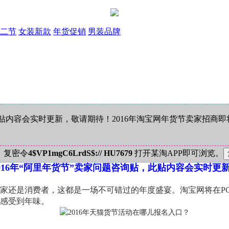
二节
女装新款
年货促销
男装品牌
此贴内容会实时更新，敬请期待！2016年淘宝网年货节卖家招
！复密令
4$VP1mgC6LrdS$:// HU7679
打开某淘APP即可浏览。
016年“阿里年货节”卖家问题咨询贴，此贴内容会实时更
于卖家还是消费者，这都是一场不可错过的年度盛宴。淘宝网将在
感受到年味。