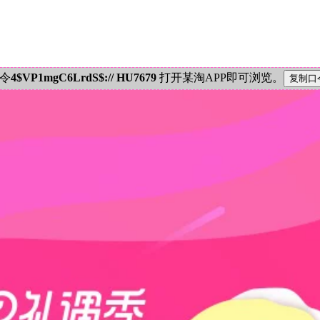
密令
4$VP1mgC6LrdS$:// HU7679
打开某淘APP即可浏览。