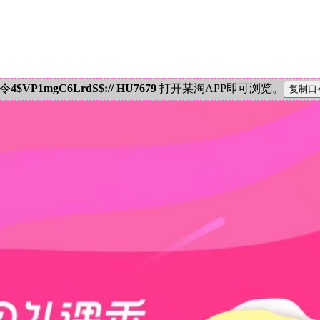
密令
4$VP1mgC6LrdS$:// HU7679
打开某淘APP即可浏览。