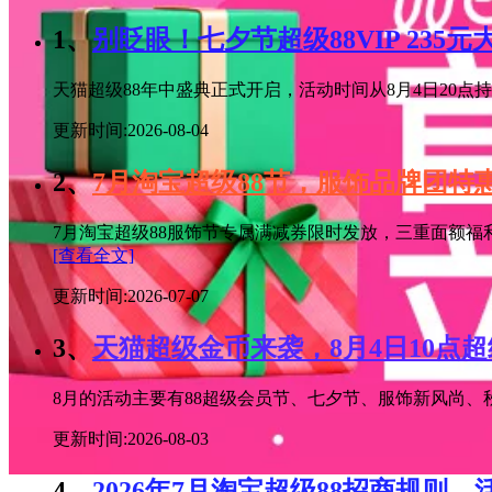
1、
别眨眼！七夕节超级88VIP 235
天猫超级88年中盛典正式开启，活动时间从8月4日20点持续
更新时间:2026-08-04
2、
7月淘宝超级88节，服饰品牌团
7月淘宝超级88服饰节专属满减券限时发放，三重面额福
[查看全文]
更新时间:2026-07-07
3、
天猫超级金币来袭，8月4日10点
8月的活动主要有88超级会员节、七夕节、服饰新风尚、秋
更新时间:2026-08-03
4、
2026年7月淘宝超级88招商规则，