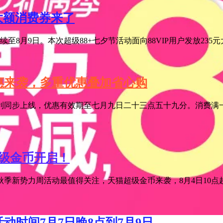
元大额消费券来了
至8月9日。本次超级88+七夕节活动面向88VIP用户发放235
特惠来袭，多重优惠叠加省心购
利同步上线，优惠有效期至七月九日二十三点五十九分。消费满一
超级金币开启！
季新势力周活动最值得关注，天猫超级金币来袭，8月4日10点超级
活动时间7月7日晚8点到7月9日