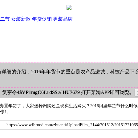
二节
女装新款
年货促销
男装品牌
有详细的介绍，2016年年货节的重点是农产品进城，科技产品
！复密令
4$VP1mgC6LrdS$:// HU7679
打开某淘APP即可浏览。
置年货了，大家选择网购还是现实生活购买？2016阿里年货节什么时候
安排。