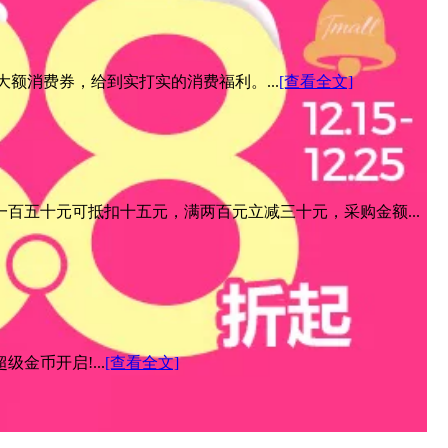
元大额消费券，给到实打实的消费福利。...
[查看全文]
百五十元可抵扣十五元，满两百元立减三十元，采购金额...
金币开启!...
[查看全文]