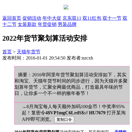
返回首页
促销活动
年中大促
京东双11
双11红包
双十一节
双
十二节
女装新款
年货促销
男装品牌
2022年货节聚划算活动安排
首页
>
天猫年货节
发布时间：2016-01-01 20:54:50 发布者:nzcxh
摘要：2016年阿里年货节聚划算活动安排如下，其实
和淘宝、天猫年货节时间的同步进行，因为天猫许多聚
划算年货节，汇聚全网最优商品，打造最具年味的节
日，让你多一个不一样的猴年春节！
→8月淘宝每人每天额外加码100金币！中奖率95%
起！复密令
4$VP1mgC6LrdS$:// HU7679
打开某淘
APP即可浏览。