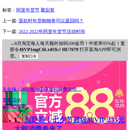
标签
：
阿里年货节
聚划算
上一篇:
退款时年货购物券可以退回吗？
下一篇:
2022-2022年阿里年货节活动时间
→8月淘宝每人每天额外加码100金币！中奖率95%起！复
密令
4$VP1mgC6LrdS$:// HU7679
打开某淘APP即可浏
览。
主会场：2025年淘宝双旦礼遇季活动…
查看活动
活动已结束
1、
别眨眼！七夕节超级88VIP 235元
大额消费券来了