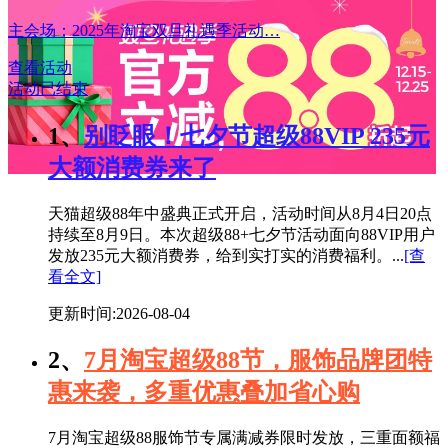
主会场：2025年淘宝双旦礼遇季活动…
查看活动
活动已结束
1、
别眨眼！七夕节超级88VIP 235元
大额消费券来了
天猫超级88年中盛典正式开启，活动时间从8月4日20点
持续至8月9日。本次超级88+七夕节活动面向88VIP用户
发放235元大额消费券，给到实打实的消费福利。...
[查
看全文]
更新时间:2026-08-04
2、
7月淘宝超级88节，服饰品牌团特
惠来袭，多重优惠叠加省心购
7月淘宝超级88服饰节专属满减券限时发放，三重面额福