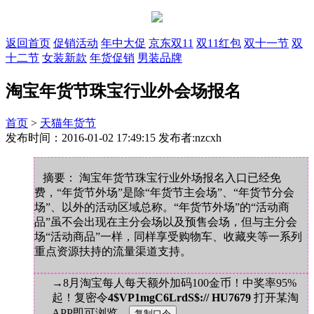
返回首页
促销活动
年中大促
京东双11
双11红包
双十一节
双
十二节
女装新款
年货促销
男装品牌
淘宝年货节珠宝行业外会场报名
首页
>
天猫年货节
发布时间：2016-01-02 17:49:15 发布者:nzcxh
摘要： 淘宝年货节珠宝行业外场报名入口已经免
费，“年货节外场”是除“年货节主会场”、“年货节分会
场”、以外的活动区域总称。“年货节外场”的“活动商
品”虽不会出现在主分会场以及预售会场，但与主分会
场“活动商品”一样，同样享受购物车、收藏夹等一系列
重点资源扶持的流量渠道支持。
→8月淘宝每人每天额外加码100金币！中奖率95%
起！复密令
4$VP1mgC6LrdS$:// HU7679
打开某淘
APP即可浏览。