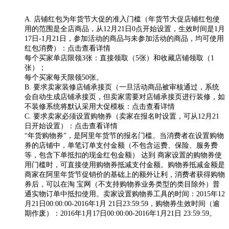
A. 店铺红包为年货节大促的准入门槛（年货节大促店铺红包使
用的范围是全店商品，从12月21日0点开始设置，生效时间是1月
17日-1月21日，参加活动的商品与未参加活动的商品，均可使用
红包消费）：点击查看详情
每个买家单店限领3张：直接领取（5张）和收藏店铺领取（1
张）；
每个买家每天限领50张。
B. 要求卖家装修店铺承接页（一旦活动商品被审核通过，系统
会自动生成店铺承接页，但卖家需要对店铺承接页进行装修，如
不装修系统将默认采用大促模板：点击查看详情
C. 要求卖家必须设置购物券（卖家在报名时设置，可从12月21
日开始设置）：点击查看详情
“年货购物券”，是阿里年货节的报名门槛。当消费者在设置购物
券的店铺中，单笔订单支付金额（不包含运费、保险、服务费
等，包含下单抵扣的现金红包金额） 达到 商家设置的购物券使
用门槛时，可直接使用购物券抵减支付金额。购物券抵减金额是
商家在阿里年货节促销价的基础上的额外让利，消费者获得购物
券后，可以在淘 宝网（不支持购物券业务类型的类目除外）普
通实物订单中抵扣使用。卖家设置购物券工具的时间：2015年12
月21日00:00:00-2016年1月 21日23:59:59，购物券生效时间（逾
期作废）：2016年1月17日00:00:00-2016年1月21日 23:59:59。