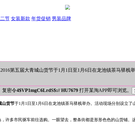
二节
女装新款
年货促销
男装品牌
016第五届大青城山货节于1月1日至1月6日在龙池镇茶马驿
！复密令
4$VP1mgC6LrdS$:// HU7679
打开某淘APP即可浏览。
青城山货节
于1月1日至1月6日在龙池镇茶马驿栈举办。活动现场分别设立
闹热，许多市民驱车前往选购。一眼望去，整条街都是形形色色的山货铺。