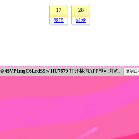
17
28
我顶
转发
密令
4$VP1mgC6LrdS$:// HU7679
打开某淘APP即可浏览。