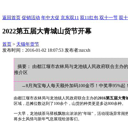
返回首页
促销活动
年中大促
京东双11
双11红包
双十一节
双十
2022第五届大青城山货节开幕
首页
>
天猫年货节
发布时间：2016-01-02 18:07:53 发布者:nzcxh
摘要： 由都江堰市农林局与龙池镇人民政府联合主办的2
推介区
→8月淘宝每人每天额外加码100金币！中奖率95%起
由都江堰市农林局与龙池镇人民政府联合主办的
2016第五届大
区域，总摊位数达到了100余个，山货的种类更是多达800余种。
一大早，龙池镇茶马驿栈飘散出浓浓的“年味”，活动现场异常
将乡土风情与新年气息展现给游客们。