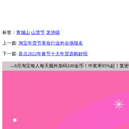
标签
：
青城山
山货节
龙池镇
上一篇:
淘宝年货节美妆行业外会场报名
下一篇:
盘点2022年春节十大年货选购妙招
→8月淘宝每人每天额外加码100金币！中奖率95%起！复