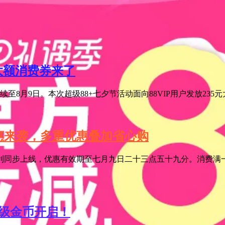
元大额消费券来了
至8月9日。本次超级88+七夕节活动面向88VIP用户发放235
特惠来袭，多重优惠叠加省心购
利同步上线，优惠有效期至七月九日二十三点五十九分。消费满一
超级金币开启！