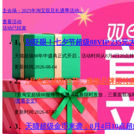
主会场：2025年淘宝双旦礼遇季活动…
查看活动
活动已结束
1、
别眨眼！七夕节超级88VIP 235
天猫超级88年中盛典正式开启，活动时间从8月4日20点持续
更新时间:2026-08-04
2、
7月淘宝超级88节，服饰品牌团
7月淘宝超级88服饰节专属满减券限时发放，三重面额福
[查看全文]
更新时间:2026-07-07
3、
天猫超级金币来袭，8月4日10点