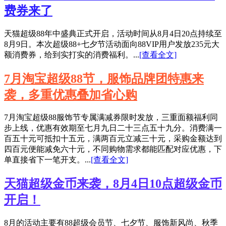
费券来了
天猫超级88年中盛典正式开启，活动时间从8月4日20点持续至
8月9日。本次超级88+七夕节活动面向88VIP用户发放235元大
额消费券，给到实打实的消费福利。...
[查看全文]
7月淘宝超级88节，服饰品牌团特惠来
袭，多重优惠叠加省心购
7月淘宝超级88服饰节专属满减券限时发放，三重面额福利同
步上线，优惠有效期至七月九日二十三点五十九分。消费满一
百五十元可抵扣十五元，满两百元立减三十元，采购金额达到
四百元便能减免六十元，不同购物需求都能匹配对应优惠，下
单直接省下一笔开支。...
[查看全文]
天猫超级金币来袭，8月4日10点超级金币
开启！
8月的活动主要有88超级会员节、七夕节、服饰新风尚、秋季