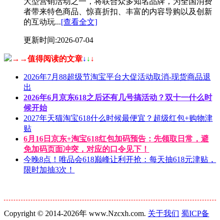
大型营销活动之一，将联合众多知名品牌，为全国消费
者带来特色商品、惊喜折扣、丰富的内容导购以及创新
的互动玩...
[查看全文]
更新时间:2026-07-04
→→值得阅读的文章
↓
↓
↓
2026年7月88超级节淘宝平台大促活动取消-现货商品退
出
2026年6月京东618之后还有几号搞活动？双十一什么时
候开始
2027年天猫淘宝618什么时候最便宜？超级红包+购物津
贴
6月16日京东+淘宝618红包加码预告：先领取日常，避
免加码页面冲突，对应的口令见下！
今晚8点！唯品会618巅峰让利开抢：每天抽618元津贴，
限时加抽3次！
Copyright © 2014-2026年 www.Nzcxh.com.
关于我们
蜀ICP备