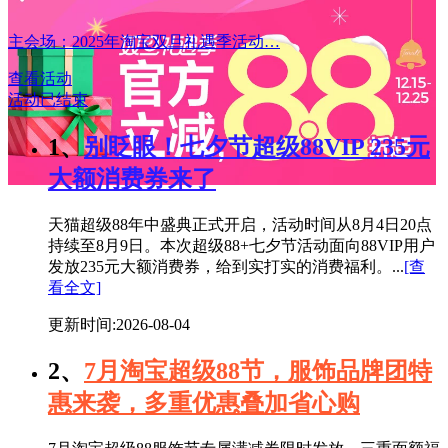
主会场：2025年淘宝双旦礼遇季活动…
查看活动
活动已结束
1、
别眨眼！七夕节超级88VIP 235元
大额消费券来了
天猫超级88年中盛典正式开启，活动时间从8月4日20点
持续至8月9日。本次超级88+七夕节活动面向88VIP用户
发放235元大额消费券，给到实打实的消费福利。...
[查
看全文]
更新时间:2026-08-04
2、
7月淘宝超级88节，服饰品牌团特
惠来袭，多重优惠叠加省心购