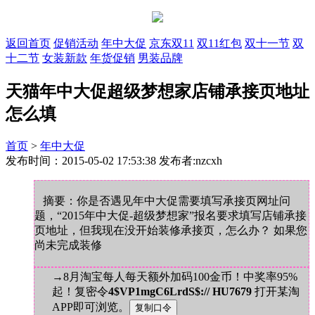
返回首页
促销活动
年中大促
京东双11
双11红包
双十一节
双
十二节
女装新款
年货促销
男装品牌
天猫年中大促超级梦想家店铺承接页地址
怎么填
首页
>
年中大促
发布时间：2015-05-02 17:53:38 发布者:nzcxh
摘要：你是否遇见年中大促需要填写承接页网址问
题，“2015年中大促-超级梦想家”报名要求填写店铺承接
页地址，但我现在没开始装修承接页，怎么办？ 如果您
尚未完成装修
→8月淘宝每人每天额外加码100金币！中奖率95%
起！复密令
4$VP1mgC6LrdS$:// HU7679
打开某淘
APP即可浏览。