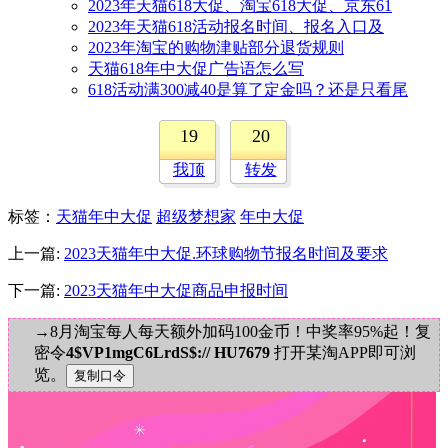
2023年天猫618大促、淘宝618大促、京东61
2023年天猫618活动报名时间、报名入口及
2023年淘宝的购物津贴部分退货规则
天猫618年中大促广告语怎么写
618活动满300减40是算了定金吗？还是只看尾
19
20
我顶
转发
标签
：
天猫年中大促
超级梦想家
年中大促
上一篇:
2023天猫年中大促.环球购物节报名时间及要求
下一篇:
2023天猫年中大促商品申报时间
→8月淘宝每人每天额外加码100金币！中奖率95%起！复
密令
4$VP1mgC6LrdS$:// HU7679
打开某淘APP即可浏
览。