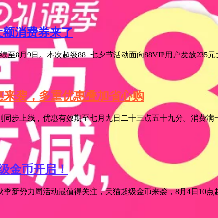
元大额消费券来了
至8月9日。本次超级88+七夕节活动面向88VIP用户发放235
特惠来袭，多重优惠叠加省心购
利同步上线，优惠有效期至七月九日二十三点五十九分。消费满一
超级金币开启！
季新势力周活动最值得关注，天猫超级金币来袭，8月4日10点超级