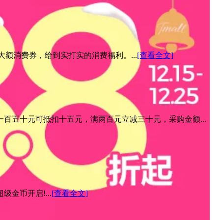
元大额消费券，给到实打实的消费福利。...
[查看全文]
百五十元可抵扣十五元，满两百元立减三十元，采购金额...
金币开启!...
[查看全文]