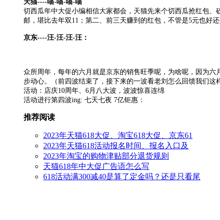
天猫----喵-喵-喵-喵
切西瓜年中大促小编相信大家都会，天猫先来个切西瓜抢红包、砍金
邮，堪比去年双11；第二、前三天赚到的红包，不管是5元也好还
京东----汪-汪-汪-汪：
众所周年，每年的六月就是京东的销售旺季呢，为啥呢，因为六月
步动心。（前四波结束了，接下来的一波看老刘怎么回馈我们这
活动：店庆10周年、6月八大波，波波惊喜连绵
活动进行第四波ing: 七天七夜 7亿钜惠：
推荐阅读
2023年天猫618大促、淘宝618大促、京东61
2023年天猫618活动报名时间、报名入口及
2023年淘宝的购物津贴部分退货规则
天猫618年中大促广告语怎么写
618活动满300减40是算了定金吗？还是只看尾