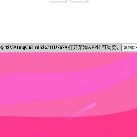
密令
4$VP1mgC6LrdS$:// HU7679
打开某淘APP即可浏览。