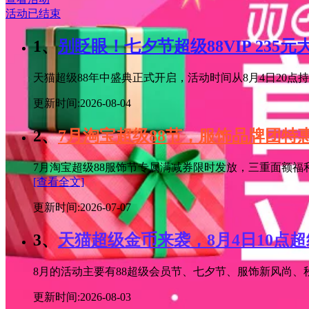
活动已结束
1、
别眨眼！七夕节超级88VIP 235
天猫超级88年中盛典正式开启，活动时间从8月4日20点持续
更新时间:2026-08-04
2、
7月淘宝超级88节，服饰品牌团
7月淘宝超级88服饰节专属满减券限时发放，三重面额福
[查看全文]
更新时间:2026-07-07
3、
天猫超级金币来袭，8月4日10点
8月的活动主要有88超级会员节、七夕节、服饰新风尚、秋
更新时间:2026-08-03