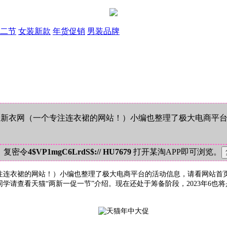
二节
女装新款
年货促销
男装品牌
新衣网（一个专注连衣裙的网站！）小编也整理了极大电商平台的
！复密令
4$VP1mgC6LrdS$:// HU7679
打开某淘APP即可浏览。
连衣裙的网站！）小编也整理了极大电商平台的活动信息，请看网站首页
请查看天猫“两新一促一节”介绍。现在还处于筹备阶段，2023年6也将