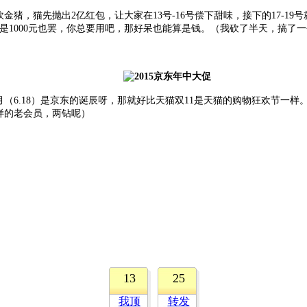
猪，猫先抛出2亿红包，让大家在13号-16号偿下甜味，接下的17-19
是1000元也罢，你总要用吧，那好呆也能算是钱。（我砍了半天，搞了一个
（6.18）是京东的诞辰呀，那就好比天猫双11是天猫的购物狂欢节一
样的老会员，两钻呢）
13
25
我顶
转发