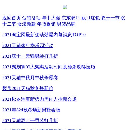
返回首页
促销活动
年中大促
京东双11
双11红包
双十一节
双
十二节
女装新款
年货促销
男装品牌
2021淘宝网最新变动劲爆内幕消息TOP10
2021天猫家年华乐园活动
2021双十一天猫男装打几折
2021聚划算99大聚惠活动时间及秒杀攻略技巧
2021天猫中秋月中秋争霸赛
裂帛2021天猫秋冬焕新价
2021秋冬淘宝新势力周红人抢新会场
2021年824秋冬焕新男鞋会场
2021天猫双十一男装打几折