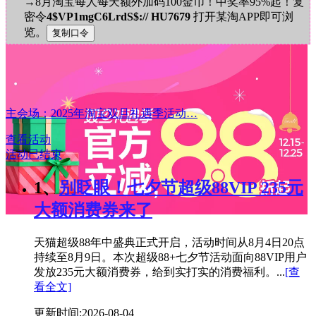
→8月淘宝每人每天额外加码100金币！中奖率95%起！复
密令
4$VP1mgC6LrdS$:// HU7679
打开某淘APP即可浏
览。
主会场：2025年淘宝双旦礼遇季活动…
查看活动
活动已结束
1、
别眨眼！七夕节超级88VIP 235元
大额消费券来了
天猫超级88年中盛典正式开启，活动时间从8月4日20点
持续至8月9日。本次超级88+七夕节活动面向88VIP用户
发放235元大额消费券，给到实打实的消费福利。...
[查
看全文]
更新时间:2026-08-04