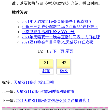
谁，以及预热节目《生活相对论》介绍、播出时间。
推荐阅读
2021年天猫双11晚会直播哪些卫视直播？
斗鱼三三九户外解散了吗？斗鱼339户外萝卜
北京卫视生活相对论之339户外
2021年天猫双十一晚会直播时间表，入口在哪
2021双11晚会节目单曝光,天猫双11狂欢夜
1
/
2
1
2
下一页
尾页
31
42
我顶
转发
标签
：
天猫双11晚会
浙江卫视
上一篇:
天猫双11春晚最超级的福利提前看
下一篇:
2021天猫双11晚会红包怎么抢？跨屏进店！