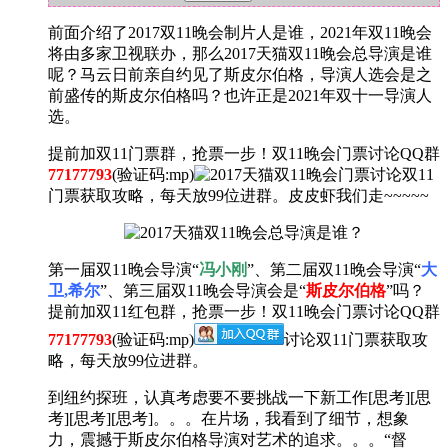
前面介绍了2017双11晚会制片人是谁，2021年双11晚会
将由多家卫视联办，那么2017天猫双11晚会总导演是谁
呢？马云日前亲自约见了斯皮尔伯格，导演人选会是之
前盛传的斯皮尔伯格吗？也许正是2021年双十一导演人
选。
提前加双11门票群，抢票一步！双11晚会门票讨论QQ群
77177793
(验证码:mp)
讨论双11
门票获取攻略，每天放99位进群。皮皮虾我们走~~~~~
第一届双11晚会导演“
冯小刚
”、第二届双11晚会导演“
大
卫,希尔
”、第三届双11晚会导演会是“
斯皮尔伯格
”吗？
提前加双11红包群，抢票一步！双11晚会门票讨论QQ群
77177793
(验证码:mp)
讨论双11门票获取攻
略，每天放99位进群。
到纽约探班，认真考虑要不要挑战一下新工作[思考][思
考][思考][思考]。。。在片场，我看到了细节，想象
力，震撼于斯皮尔伯格导演对艺术的追求。。。“督