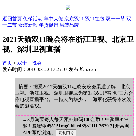
返回首页
促销活动
年中大促
京东双11
双11红包
双十一节
双
十二节
女装新款
年货促销
男装品牌
2021天猫双11晚会将在浙江卫视、北京卫
视、深圳卫视直播
首页
>
双十一晚会
发布时间：2016-08-22 17:25:07 发布者:nzcxh
摘要：据悉2017天猫双11狂欢夜晚会渠道了解，北京
卫视、浙江卫视、深圳卫视成为第3届双11“春晚”官方合
作电视直播平台。主持人为华少，上海家化获得本次晚
会的冠名权。
→8月淘宝每人每天额外加码100金币！中奖率95%
起！复密令
4$VP1mgC6LrdS$:// HU7679
打开某淘
APP即可浏览。