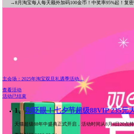
→8月淘宝每人每天额外加码100金币！中奖率95%起！复
主会场：2025年淘宝双旦礼遇季活动…
查看活动
活动已结束
1、
别眨眼！七夕节超级88VIP 235
天猫超级88年中盛典正式开启，活动时间从8月4日20点持续