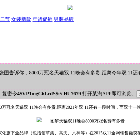
二节
女装新款
年货促销
男装品牌
张图告诉你，8000万冠名天猫双 11晚会有多贵,距离今年双 
！复密令
4$VP1mgC6LrdS$:// HU7679
打开某淘APP即可浏览。
00万冠名天猫双 11晚会有多贵,距离2021年双 11还有一段时间，而
下全品牌（包括佰草集、高夫、六神等）在2015双11全网销售额突破一亿