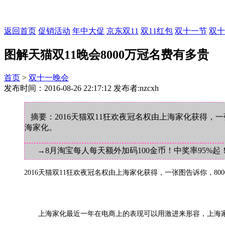
返回首页
促销活动
年中大促
京东双11
双11红包
双十一节
双十
图解天猫双11晚会8000万冠名费有多贵
首页
>
双十一晚会
发布时间：2016-08-26 22:17:12 发布者:nzcxh
摘要：2016天猫双11狂欢夜冠名权由上海家化获得，一
海家化。
→8月淘宝每人每天额外加码100金币！中奖率95%起
2016天猫双11狂欢夜冠名权由上海家化获得，一张图告诉你，80
上海家化最近一年在电商上的表现可以用激进来形容，上海家化旗