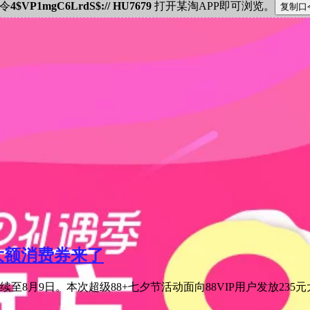
密令
4$VP1mgC6LrdS$:// HU7679
打开某淘APP即可浏览。
元大额消费券来了
至8月9日。本次超级88+七夕节活动面向88VIP用户发放235