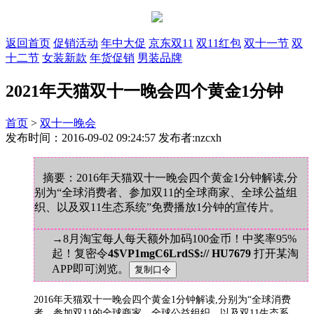
返回首页
促销活动
年中大促
京东双11
双11红包
双十一节
双
十二节
女装新款
年货促销
男装品牌
2021年天猫双十一晚会四个黄金1分钟
首页
>
双十一晚会
发布时间：2016-09-02 09:24:57 发布者:nzcxh
摘要：2016年天猫双十一晚会四个黄金1分钟解读,分
别为“全球消费者、参加双11的全球商家、全球公益组
织、以及双11生态系统”免费播放1分钟的宣传片。
→8月淘宝每人每天额外加码100金币！中奖率95%
起！复密令
4$VP1mgC6LrdS$:// HU7679
打开某淘
APP即可浏览。
2016年
天猫
双十一晚会四个黄金1分钟解读,分别为“全球消费
者、参加双11的全球商家、全球公益组织、以及双11生态系