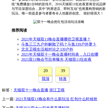
统”免费播放1分钟的宣传片。2016天猫双11狂欢夜更将尝试品牌
与节目深度结合，其中“跨屏进店、即时互动”也将重构营销的新
玩法。唯一前提是参与者要有令人拍案的创意。 很好很强大！
推荐阅读
2021年天猫双11晚会直播哪些卫视直播？
斗鱼三三九户外解散了吗？斗鱼339户外萝卜
北京卫视生活相对论之339户外
2021年天猫双十一晚会直播时间表，入口在哪
2021双11晚会节目单曝光,天猫双11狂欢夜
20
39
我顶
转发
标签
：
天猫双十一晚会直播
浙江卫视
上一篇:
2021天猫双11晚会有什么新玩法 红包什么时候抢
下一篇:
天猫2021双十一狂欢夜直播时间