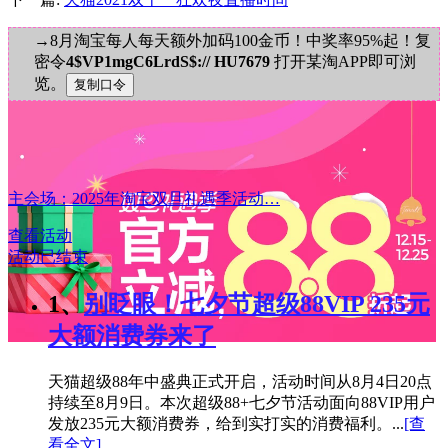
→8月淘宝每人每天额外加码100金币！中奖率95%起！复
密令
4$VP1mgC6LrdS$:// HU7679
打开某淘APP即可浏
览。
主会场：2025年淘宝双旦礼遇季活动…
查看活动
活动已结束
1、
别眨眼！七夕节超级88VIP 235元
大额消费券来了
天猫超级88年中盛典正式开启，活动时间从8月4日20点
持续至8月9日。本次超级88+七夕节活动面向88VIP用户
发放235元大额消费券，给到实打实的消费福利。...
[查
看全文]