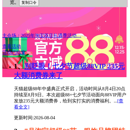
览。
主会场：2025年淘宝双旦礼遇季活动…
查看活动
活动已结束
1、
别眨眼！七夕节超级88VIP 235元
大额消费券来了
天猫超级88年中盛典正式开启，活动时间从8月4日20点
持续至8月9日。本次超级88+七夕节活动面向88VIP用户
发放235元大额消费券，给到实打实的消费福利。...
[查
看全文]
更新时间:2026-08-04