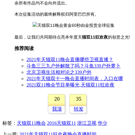
余所有作品均不会向外流出。
本次征集活动的最终解释权归阿里巴巴所有。
最后，让我们共同期待点亮本年度天
猫双11狂欢夜
的创意之光!
推荐阅读
2021年天猫双11晚会直播哪些卫视直播？
斗鱼三三九户外解散了吗？斗鱼339户外萝卜
北京卫视生活相对论之339户外
2021年天猫双十一晚会直播时间表，入口在哪
2021双11晚会节目单曝光,天猫双11狂欢夜
20
35
我顶
转发
标签
：
天猫双11晚会
2016天猫双11
浙江卫视
华少
上一篇:
2021年天猫双11狂欢夜晚会直播时间