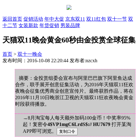
返回首页
促销活动
年中大促
京东双11
双11红包
双十一节
双
十二节
女装新款
年货促销
男装品牌
天猫双11晚会黄金60秒由金投赏全球征集
首页
>
双十一晚会
发布时间：2016-10-08 22:20:44 发布者:nzcxh
摘要：金投赏组委会宣布与阿里巴巴旗下阿里鱼达成
合作，联手展开创意征集活动，为2016年天猫双11狂欢
夜晚会征集优秀商业创意宣传片。最终获胜作品，将在
2016年11月10日晚浙江卫视的天猫双11狂欢夜晚会黄金
时段获得播放。
→8月淘宝每人每天额外加码100金币！中奖率95%
起！复密令
4$VP1mgC6LrdS$:// HU7679
打开某淘
APP即可浏览。