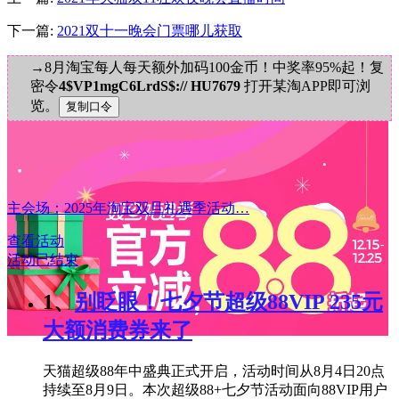
下一篇:
2021双十一晚会门票哪儿获取
→8月淘宝每人每天额外加码100金币！中奖率95%起！复
密令
4$VP1mgC6LrdS$:// HU7679
打开某淘APP即可浏
览。
主会场：2025年淘宝双旦礼遇季活动…
查看活动
活动已结束
1、
别眨眼！七夕节超级88VIP 235元
大额消费券来了
天猫超级88年中盛典正式开启，活动时间从8月4日20点
持续至8月9日。本次超级88+七夕节活动面向88VIP用户