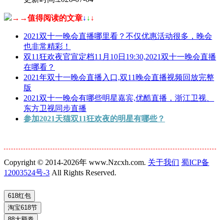
→→值得阅读的文章
↓
↓
↓
2021双十一晚会直播哪里看？不仅优惠活动很多，晚会
也非常精彩！
双11狂欢夜官宣定档11月10日19:30,2021双十一晚会直播
在哪看？
2021年双十一晚会直播入口,双11晚会直播视频回放完整
版
2021双十一晚会有哪些明星嘉宾,优酷直播，浙江卫视、
东方卫视同步直播
参加2021天猫双11狂欢夜的明星有哪些？
Copyright © 2014-2026年 www.Nzcxh.com.
关于我们
蜀ICP备
12003524号-3
All Rights Reserved.