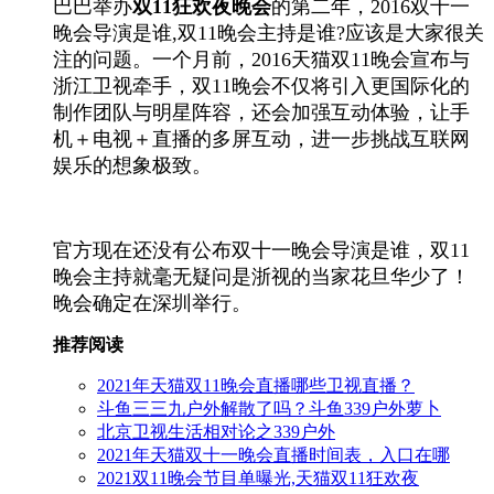
巴巴举办
双11狂欢夜晚会
的第二年，2016双十一
晚会导演是谁,双11晚会主持是谁?应该是大家很关
注的问题。一个月前，2016天猫双11晚会宣布与
浙江卫视牵手，双11晚会不仅将引入更国际化的
制作团队与明星阵容，还会加强互动体验，让手
机＋电视＋直播的多屏互动，进一步挑战互联网
娱乐的想象极致。
官方现在还没有公布双十一晚会导演是谁，双11
晚会主持就毫无疑问是浙视的当家花旦华少了！
晚会确定在深圳举行。
推荐阅读
2021年天猫双11晚会直播哪些卫视直播？
斗鱼三三九户外解散了吗？斗鱼339户外萝卜
北京卫视生活相对论之339户外
2021年天猫双十一晚会直播时间表，入口在哪
2021双11晚会节目单曝光,天猫双11狂欢夜