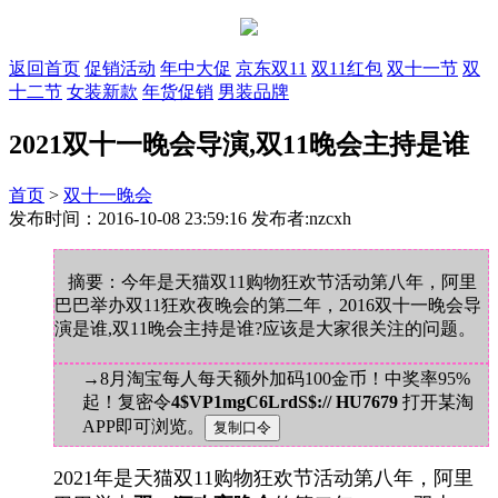
返回首页
促销活动
年中大促
京东双11
双11红包
双十一节
双
十二节
女装新款
年货促销
男装品牌
2021双十一晚会导演,双11晚会主持是谁
首页
>
双十一晚会
发布时间：2016-10-08 23:59:16 发布者:nzcxh
摘要：今年是天猫双11购物狂欢节活动第八年，阿里
巴巴举办双11狂欢夜晚会的第二年，2016双十一晚会导
演是谁,双11晚会主持是谁?应该是大家很关注的问题。
→8月淘宝每人每天额外加码100金币！中奖率95%
起！复密令
4$VP1mgC6LrdS$:// HU7679
打开某淘
APP即可浏览。
2021年是天猫双11购物狂欢节活动第八年，阿里