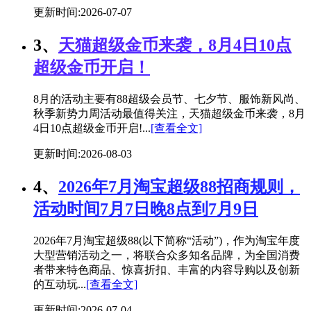
更新时间:2026-07-07
3、
天猫超级金币来袭，8月4日10点
超级金币开启！
8月的活动主要有88超级会员节、七夕节、服饰新风尚、
秋季新势力周活动最值得关注，天猫超级金币来袭，8月
4日10点超级金币开启!...
[查看全文]
更新时间:2026-08-03
4、
2026年7月淘宝超级88招商规则，
活动时间7月7日晚8点到7月9日
2026年7月淘宝超级88(以下简称“活动”)，作为淘宝年度
大型营销活动之一，将联合众多知名品牌，为全国消费
者带来特色商品、惊喜折扣、丰富的内容导购以及创新
的互动玩...
[查看全文]
更新时间:2026-07-04