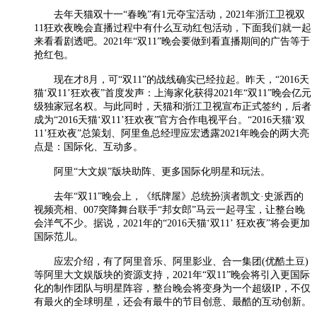
去年天猫双十一“春晚”有1元夺宝活动，2021年浙江卫视双
11狂欢夜晚会直播过程中有什么互动红包活动，下面我们就一起
来看看剧透吧。2021年“双11”晚会要做到看直播期间的广告等于
抢红包。
现在才8月，可“双11”的战线确实已经拉起。昨天，“2016天
猫‘双11’狂欢夜”首度发声：上海家化获得2021年“双11”晚会亿元
级独家冠名权。与此同时，天猫和浙江卫视宣布正式签约，后者
成为“2016天猫‘双11’狂欢夜”官方合作电视平台。“2016天猫‘双
11’狂欢夜”总策划、阿里鱼总经理应宏透露2021年晚会的两大亮
点是：国际化、互动多。
阿里“大文娱”版块助阵、更多国际化明星和玩法。
去年“双11”晚会上，《纸牌屋》总统扮演者凯文·史派西的
视频亮相、007突降舞台联手“邦女郎”马云一起寻宝，让整台晚
会洋气不少。据说，2021年的“2016天猫‘双11’ 狂欢夜”将会更加
国际范儿。
应宏介绍，有了阿里音乐、阿里影业、合一集团(优酷土豆)
等阿里大文娱版块的资源支持，2021年“双11”晚会将引入更国际
化的制作团队与明星阵容，整台晚会将变身为一个超级IP，不仅
有最火的全球明星，还会有最牛的节目创意、最酷的互动创新。