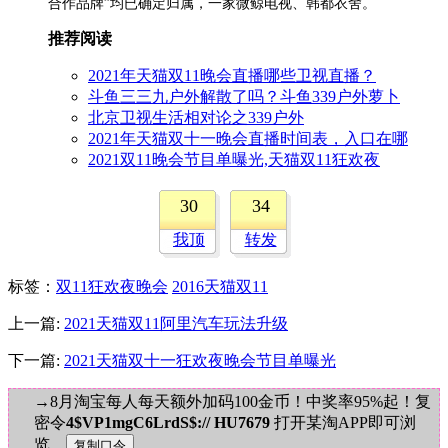
合作品牌”均已确定归属，一家微鲸电视、韩都衣舍。
推荐阅读
2021年天猫双11晚会直播哪些卫视直播？
斗鱼三三九户外解散了吗？斗鱼339户外萝卜
北京卫视生活相对论之339户外
2021年天猫双十一晚会直播时间表，入口在哪
2021双11晚会节目单曝光,天猫双11狂欢夜
30
34
我顶
转发
标签
：
双11狂欢夜晚会
2016天猫双11
上一篇:
2021天猫双11阿里汽车玩法升级
下一篇:
2021天猫双十一狂欢夜晚会节目单曝光
→8月淘宝每人每天额外加码100金币！中奖率95%起！复
密令
4$VP1mgC6LrdS$:// HU7679
打开某淘APP即可浏
览。