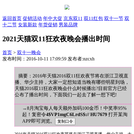
返回首页
促销活动
年中大促
京东双11
双11红包
双十一节
双
十二节
女装新款
年货促销
男装品牌
2021天猫双11狂欢夜晚会播出时间
首页
>
双十一晚会
发布时间：2016-10-11 17:09:59 发布者:nzcxh
摘要：2016年天猫2016双11狂欢夜节将在浙江卫视直
播、华少主持，大家一定想知道当晚有哪些明星到场，
天猫2016双11狂欢夜晚会什么时候播出?目前官方已经
公布了播出时间，下面我们一起去了解一想下吧!
→8月淘宝每人每天额外加码100金币！中奖率95%
起！复密令
4$VP1mgC6LrdS$:// HU7679
打开某淘
APP即可浏览。