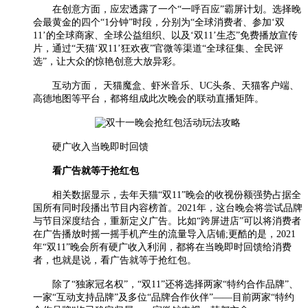
在创意方面，应宏透露了一个“一呼百应”霸屏计划。选择晚
会最黄金的四个“1分钟”时段，分别为“全球消费者、参加‘双
11’的全球商家、全球公益组织、以及‘双11’生态”免费播放宣传
片，通过“天猫‘双11’狂欢夜”官微等渠道“全球征集、全民评
选”，让大众的惊艳创意大放异彩。
互动方面， 天猫魔盒、虾米音乐、UC头条、天猫客户端、
高德地图等平台，都将组成此次晚会的联动直播矩阵。
硬广收入当晚即时回馈
看广告就等于抢红包
相关数据显示，去年天猫“双11”晚会的收视份额强势占据全
国所有同时段播出节目内容榜首。2021年，这台晚会将尝试品牌
与节目深度结合，重新定义广告。比如“跨屏进店”可以将消费者
在广告播放时摇一摇手机产生的流量导入店铺;更酷的是，2021
年“双11”晚会所有硬广收入利润，都将在当晚即时回馈给消费
者，也就是说，看广告就等于抢红包。
除了“独家冠名权”，“双11”还将选择两家“特约合作品牌”、
一家“互动支持品牌”及多位“品牌合作伙伴”——目前两家“特约