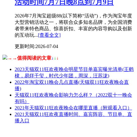
活动时间7月7日晚8点到7月9日
2026年7月淘宝超级88(以下简称“活动”)，作为淘宝年度
大型营销活动之一，将联合众多知名品牌，为全国消费
者带来特色商品、惊喜折扣、丰富的内容导购以及创新
的互动玩...
[查看全文]
更新时间:2026-07-04
→→值得阅读的文章
↓
↓
↓
2023天猫双11狂欢夜晚会明星节目单嘉宾曝光清单(王鹤
棣，易烊千玺，时代少年团，周深，汪苏泷)
2022年淘宝双11晚会几点直播(天猫双11狂欢夜晚会直
播)
天猫双11狂欢夜晚会影响力怎么样？（2022双十一晚会
有吗）
2021年天猫双11狂欢夜晚会在哪里直播（附观看入口）
2021天猫双11狂欢夜直播时间、嘉宾阵容、节目单、直
播入口