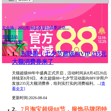
主会场：2025年淘宝双旦礼遇季活动…
查看活动
活动已结束
1、
别眨眼！七夕节超级88VIP 235元
大额消费券来了
天猫超级88年中盛典正式开启，活动时间从8月4日20点
持续至8月9日。本次超级88+七夕节活动面向88VIP用户
发放235元大额消费券，给到实打实的消费福利。...
[查
看全文]
更新时间:2026-08-04
2、
7月淘宝超级88节，服饰品牌团特