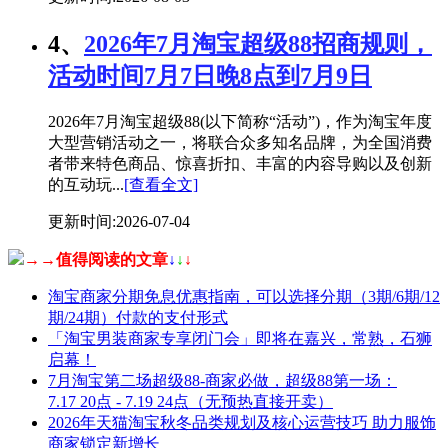
4、
2026年7月淘宝超级88招商规则，
活动时间7月7日晚8点到7月9日
2026年7月淘宝超级88(以下简称“活动”)，作为淘宝年度
大型营销活动之一，将联合众多知名品牌，为全国消费
者带来特色商品、惊喜折扣、丰富的内容导购以及创新
的互动玩...
[查看全文]
更新时间:2026-07-04
→→值得阅读的文章
↓
↓
↓
淘宝商家分期免息优惠指南，可以选择分期（3期/6期/12
期/24期）付款的支付形式
「淘宝男装商家专享闭门会」即将在嘉兴，常熟，石狮
启幕！
7月淘宝第二场超级88-商家必做，超级88第一场：
7.17 20点 - 7.19 24点（无预热直接开卖）
2026年天猫淘宝秋冬品类规划及核心运营技巧 助力服饰
商家锁定新增长