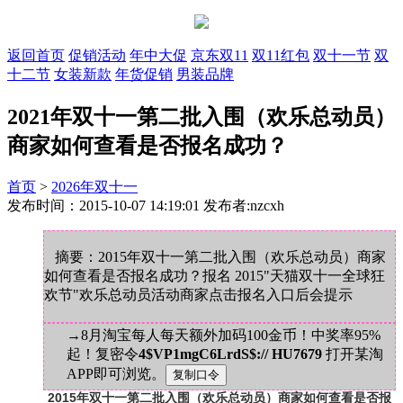
返回首页
促销活动
年中大促
京东双11
双11红包
双十一节
双
十二节
女装新款
年货促销
男装品牌
2021年双十一第二批入围（欢乐总动员）
商家如何查看是否报名成功？
首页
>
2026年双十一
发布时间：2015-10-07 14:19:01 发布者:nzcxh
摘要：2015年双十一第二批入围（欢乐总动员）商家
如何查看是否报名成功？报名 2015"天猫双十一全球狂
欢节"欢乐总动员活动商家点击报名入口后会提示
→8月淘宝每人每天额外加码100金币！中奖率95%
起！复密令
4$VP1mgC6LrdS$:// HU7679
打开某淘
APP即可浏览。
2015年双十一第二批入围（欢乐总动员）商家如何查看是否报