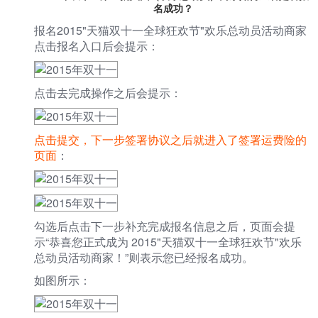
名成功？
报名2015"天猫双十一全球狂欢节"欢乐总动员活动商家
点击报名入口后会提示：
点击去完成操作之后会提示：
点击提交，下一步签署协议之后就进入了签署运费险的
页面
：
勾选后点击下一步补充完成报名信息之后，页面会
提
示“恭喜您正式成为 2015"天猫双十一全球狂欢节"欢乐
总动员活动商家！”则表示您已经报名成功。
如图所示：