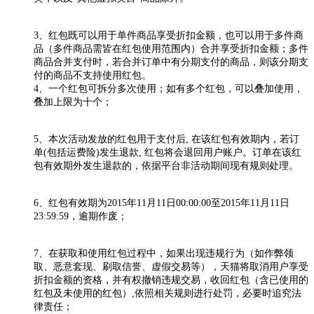
3、红包既可以用于单件商品享受折扣金额，也可以用于多件商
品（多件商品需皆在红包使用范围内）合并享受折扣金额；多件
商品合并支付时，若合并订单中有分期支付的商品，则该分期支
付的商品不支持使用红包。
4、一个红包可拆分多次使用；如有多个红包，可以叠加使用，
叠加上限为十个；
5、本次活动发放的红包用于支付后, 在该红包有效期内，若订
单(包括运费险)发生退款, 红包将会退回用户账户。订单在该红
包有效期外发生退款的，依据平台非活动期间现有规则处理。
6、红包有效期为2015年11月11日00:00:00至2015年11月11日
23:59:59，逾期作废；
7、在获取和使用红包过程中，如果出现违规行为（如作弊领
取、恶意套现、刷取信誉、虚假交易等），天猫将取消用户享受
折扣金额的资格，并有权撤销违规交易，收回红包（含已使用的
红包及未使用的红包）,依照相关规则进行处罚，必要时追究法
律责任；