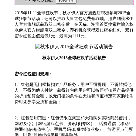
2015年11.11全球狂欢节，秋水伊人官方旗舰店积极参与2015全
球狂欢节活动，还可以抽取大量红包免费领取哦。用户到秋水伊
人官方旗舰店获取双11密令后，在天猫、淘宝首页搜索栏输入秋
水伊人官方旗舰店双11密令，即有机会获得双11密令红包，双11
密令红包面值最低1元，最高为1111元。
秋水伊人2015全球狂欢节活动预告
密令红包使用规则：
1、红包是无门槛折扣券产品服务，用户不得提现，不得转赠他
人，不得为他人付款，获得红包的用户可以按照折扣券产品提供
的折扣预算金额，以无门槛的条件在天猫和淘宝特定商家购物消
费时凭券享受折扣金额；
2、红包使用范围：红包仅限在淘宝和天猫购买实物商品使用，
网游及QQ（网络游戏点卡、腾讯QQ专区）、话费通信（移动/
联通/电信充值中心、手机号码/套餐/增值业务）、旅游景点门票
类，以及“其他虚拟类目”商品除外。