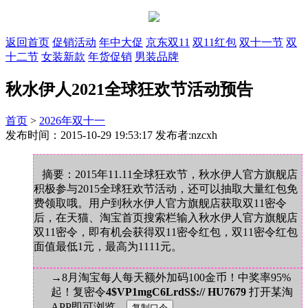
返回首页
促销活动
年中大促
京东双11
双11红包
双十一节
双
十二节
女装新款
年货促销
男装品牌
秋水伊人2021全球狂欢节活动预告
首页
>
2026年双十一
发布时间：2015-10-29 19:53:17 发布者:nzcxh
摘要：2015年11.11全球狂欢节，秋水伊人官方旗舰店
积极参与2015全球狂欢节活动，还可以抽取大量红包免
费领取哦。用户到秋水伊人官方旗舰店获取双11密令
后，在天猫、淘宝首页搜索栏输入秋水伊人官方旗舰店
双11密令，即有机会获得双11密令红包，双11密令红包
面值最低1元，最高为1111元。
→8月淘宝每人每天额外加码100金币！中奖率95%
起！复密令
4$VP1mgC6LrdS$:// HU7679
打开某淘
APP即可浏览。