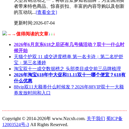
大型营销活动之一，将联合众多知名品牌，为全国消费
者带来特色商品、惊喜折扣、丰富的内容导购以及创新
的互动玩...
[查看全文]
更新时间:2026-07-04
→→值得阅读的文章
↓
↓
↓
2026年6月京东618之后还有几号搞活动？双十一什么时
候开始
天猫个护双 11 成交进度榜单 第一名卡诗；第二名护舒
宝；第三名潘婷
淘宝双十一成交数据榜之 头部类目成交前三品牌梳理
2026年淘宝618年中大促和11.11双十一哪个便宜？618有
什么优惠
88vip双11大额券什么时候发？2026年88VIP双十一大额
券发放时间和入口
Copyright © 2014-2026年 www.Nzcxh.com.
关于我们
蜀ICP备
12003524号-3
All Rights Reserved.