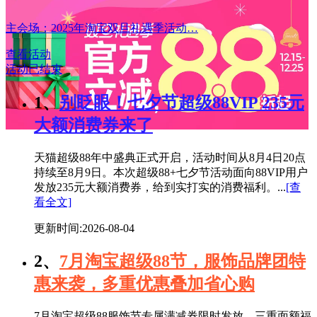
主会场：2025年淘宝双旦礼遇季活动…
查看活动
活动已结束
1、
别眨眼！七夕节超级88VIP 235元
大额消费券来了
天猫超级88年中盛典正式开启，活动时间从8月4日20点
持续至8月9日。本次超级88+七夕节活动面向88VIP用户
发放235元大额消费券，给到实打实的消费福利。...
[查
看全文]
更新时间:2026-08-04
2、
7月淘宝超级88节，服饰品牌团特
惠来袭，多重优惠叠加省心购
7月淘宝超级88服饰节专属满减券限时发放，三重面额福