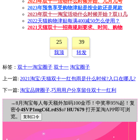
2023年双十一活动什么时候开始、几月几号
2023年预售享受购物津贴是按全款还是尾款
2023年双十一淘宝活动什么时候开始？双11几
2022天猫购物津贴每满400减50怎么使用？
2021天猫双十一招商规则要求、时间、购物
25
39
我顶
转发
标签
：
双十一淘宝圈子
双十一
淘宝圈子
上一篇:
2021淘宝/天猫双十一红包雨是什么时候?入口在哪儿?
下一篇:
淘宝品牌圈子,巧用用户分享留住双十一红利
→8月淘宝每人每天额外加码100金币！中奖率95%起！复
密令
4$VP1mgC6LrdS$:// HU7679
打开某淘APP即可浏
览。