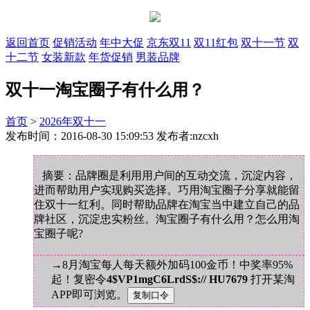
返回首页
促销活动
年中大促
京东双11
双11红包
双十一节
双
十二节
女装新款
年货促销
男装品牌
双十一淘宝圈子有什么用？
首页
>
2026年双十一
发布时间：2016-08-30 15:09:53 发布者:nzcxh
摘要：品牌圈是利用用户间的互动交流，沉淀内容，
进而帮助用户实现购买选择。巧用淘宝圈子分享就能留
住双十一红利。同时帮助品牌在淘宝当中建立自己的品
牌社区，沉淀忠实粉丝。淘宝圈子有什么用？怎么用淘
宝圈子呢?
→8月淘宝每人每天额外加码100金币！中奖率95%
起！复密令
4$VP1mgC6LrdS$:// HU7679
打开某淘
APP即可浏览。