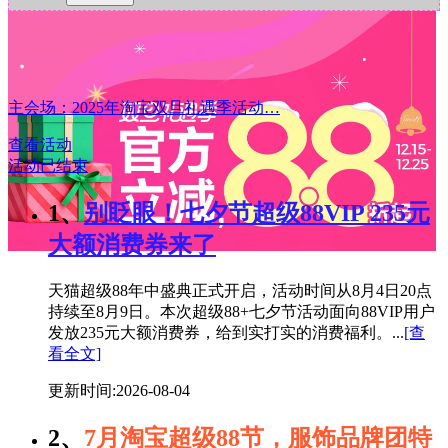
主会场：2025年淘宝双旦礼遇季活动…
查看活动
活动已结束
1、
别眨眼！七夕节超级88VIP 235元
大额消费券来了
天猫超级88年中盛典正式开启，活动时间从8月4日20点
持续至8月9日。本次超级88+七夕节活动面向88VIP用户
发放235元大额消费券，给到实打实的消费福利。...
[查
看全文]
更新时间:2026-08-04
2、
7月淘宝超级88节，服饰品牌团特