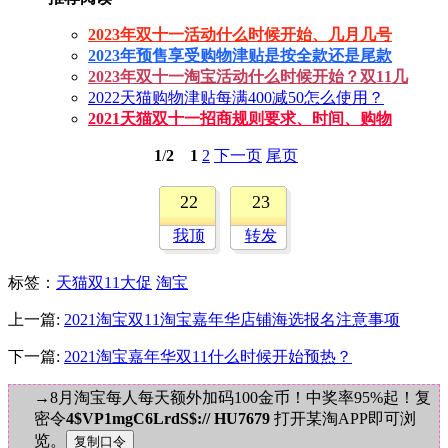
2023年双十一活动什么时候开始、几月几号
2023年预售享受购物津贴是按全款还是尾款
2023年双十一淘宝活动什么时候开始？双11几
2022天猫购物津贴每满400减50怎么使用？
2021天猫双十一招商规则要求、时间、购物
1
/
2
1
2
下一页
尾页
22
23
我顶
转发
标签
：
天猫双11大促
淘宝
上一篇:
2021淘宝双11淘宝嘉年华店铺海选报名注意事项
下一篇:
2021淘宝嘉年华双11什么时候开始预热？
→8月淘宝每人每天额外加码100金币！中奖率95%起！复
密令
4$VP1mgC6LrdS$:// HU7679
打开某淘APP即可浏
览。