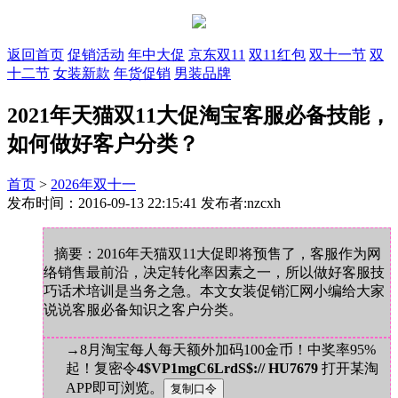
返回首页
促销活动
年中大促
京东双11
双11红包
双十一节
双
十二节
女装新款
年货促销
男装品牌
2021年天猫双11大促淘宝客服必备技能，
如何做好客户分类？
首页
>
2026年双十一
发布时间：2016-09-13 22:15:41 发布者:nzcxh
摘要：2016年天猫双11大促即将预售了，客服作为网
络销售最前沿，决定转化率因素之一，所以做好客服技
巧话术培训是当务之急。本文女装促销汇网小编给大家
说说客服必备知识之客户分类。
→8月淘宝每人每天额外加码100金币！中奖率95%
起！复密令
4$VP1mgC6LrdS$:// HU7679
打开某淘
APP即可浏览。