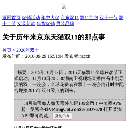
返回首页
促销活动
年中大促
京东双11
双11红包
双十一节
双
十二节
女装新款
年货促销
男装品牌
关于历年来京东天猫双11的那点事
首页
>
2026年双十一
发布时间：2016-09-29 16:51:04 发布者:nzcxh
摘要：2015年10月13日，2015天猫双11全球狂欢节正
式启动。11月10日20：30湖南卫视现场直播由冯小刚导
演的双十一晚会，全球花费者在双十一晚会倒计时中配
合迎接2015年双11零点的到来。
→8月淘宝每人每天额外加码100金币！中奖率95%
起！复密令
4$VP1mgC6LrdS$:// HU7679
打开某淘
APP即可浏览。