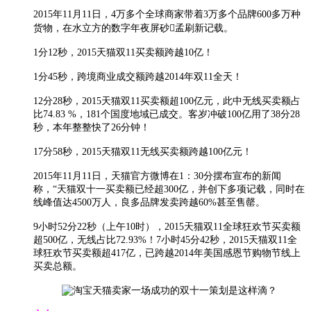
2015年11月11日，4万多个全球商家带着3万多个品牌600多万种
货物，在水立方的数字年夜屏砂孟刷新记载。
1分12秒，2015天猫双11买卖额跨越10亿！
1分45秒，跨境商业成交额跨越2014年双11全天！
12分28秒，2015天猫双11买卖额超100亿元，此中无线买卖额占
比74.83 %，181个国度地域已成交。客岁冲破100亿用了38分28
秒，本年整整快了26分钟！
17分58秒，2015天猫双11无线买卖额跨越100亿元！
2015年11月11日，天猫官方微博在1：30分摆布宣布的新闻
称，“天猫双十一买卖额已经超300亿，并创下多项记载，同时在
线峰值达4500万人，良多品牌发卖跨越60%甚至售罄。
9小时52分22秒（上午10时），2015天猫双11全球狂欢节买卖额
超500亿，无线占比72.93%！7小时45分42秒，2015天猫双11全
球狂欢节买卖额超417亿，已跨越2014年美国感恩节购物节线上
买卖总额。