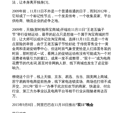
法，让本身离开独身[3]。
2009年前，11月11日不外是一个普通俗通的日子，而到2012年，
它却成了一个标记性节点，一个发卖传奇，一个收集卖家、平台
供给商、物流企业的必争之地。
2009年，天猫(那时痴乖宝商城)开端在11月11日“王老五骗子
节”举行促销运动，最早的起点只是想做一个属于淘宝商城的节
日，让大师可以或许记住淘宝商城。选择11月11日,也是一个有
点冒险的举措，由于王老五骗子节恰好处
于传统零售业十一黄
金周和圣诞促销季中心。但这时辰气象变更恰是人们添置冬装的
时辰，那时想试一试，看网上的促销运动有没有可能成为一个对
花费者有吸引力的窗口。成果一发不成整理，“双十一”成为电商
花费节的代名词,甚至对非网购人群、线下商城也发生了必定影
响力。
缭绕这个日子，线上天猫、京东、易迅、当当、国美网上商城、
苏宁易购等电商提前热身，线下家电连锁卖场、商场也打得不成
开交。2012年“双十一”办事于此次狂欢节的商家、快递业、付出
行业、第三方办事业以及电商平台等相干行业从颐魅者将达百
万。
2015年9月8日，阿里巴巴在11月10日推出
“双11”晚会