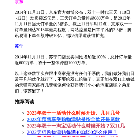
京东
2014年11月11日，京东官方微博公布，双十一时代三天（10日
~12日）发卖额25亿元，三天订单总量跨越680万单，是2012年
11月11日当天订单量的3倍多。截止11日午时12点，京东双十一
订单量到达2013年最高程度，网站流量是日常平凡的2.5倍；腾
讯易迅下单金额冲破10亿，\微\/信渠道获得扩充。
苏宁
2014年11月11日，苏宁门店发卖同比增加近100%，总计订单量
近600万单，双十一整体跨越1000万单。
以上这些数字实在跟小商家是没有任何干系的，我们做好我们日
常平凡的优化就行了，不要给双11给骗了，真正能在双11上赚钱
的天猫商家能有几荚犊谈何轮获得我们小小的淘宝店呢？弟兄
们，该苏醒了！
推荐阅读
2023年双十一活动什么时候开始、几月几号
2023年预售享受购物津贴是按全款还是尾款
2023年双十一淘宝活动什么时候开始？双11几
2022天猫购物津贴每满400减50怎么使用？