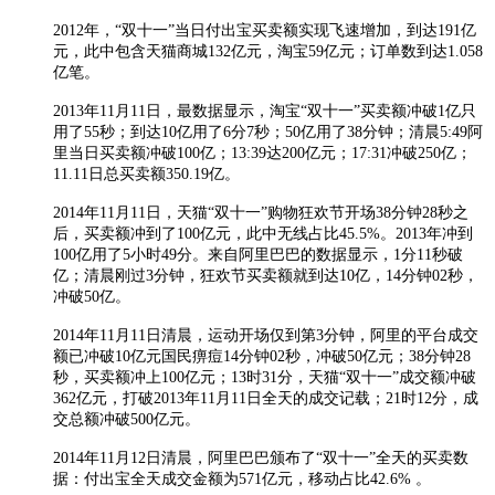
2012年，“双十一”当日付出宝买卖额实现飞速增加，到达191亿
元，此中包含天猫商城132亿元，淘宝59亿元；订单数到达1.058
亿笔。
2013年11月11日，最数据显示，淘宝“双十一”买卖额冲破1亿只
用了55秒；到达10亿用了6分7秒；50亿用了38分钟；清晨5:49阿
里当日买卖额冲破100亿；13:39达200亿元；17:31冲破250亿；
11.11日总买卖额350.19亿。
2014年11月11日，天猫“双十一”购物狂欢节开场38分钟28秒之
后，买卖额冲到了100亿元，此中无线占比45.5%。2013年冲到
100亿用了5小时49分。来自阿里巴巴的数据显示，1分11秒破
亿；清晨刚过3分钟，狂欢节买卖额就到达10亿，14分钟02秒，
冲破50亿。
2014年11月11日清晨，运动开场仅到第3分钟，阿里的平台成交
额已冲破10亿元国民痹痘14分钟02秒，冲破50亿元；38分钟28
秒，买卖额冲上100亿元；13时31分，天猫“双十一”成交额冲破
362亿元，打破2013年11月11日全天的成交记载；21时12分，成
交总额冲破500亿元。
2014年11月12日清晨，阿里巴巴颁布了“双十一”全天的买卖数
据：付出宝全天成交金额为571亿元，移动占比42.6% 。