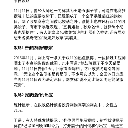
节日攻略
11月11日，曾经大师还一向称其为王老五骗子节，可是在电商狂
轰滥┞法的宣扬攻势下，已经酿成了一个全平易近猖狂的购物
日。除了收集商家之间彼此较劲之外，微博上也在风行双11的各
类段子。有市平易近表现，“五折难挡，秒杀凶悍，就算熬个彻
夜也要挺住”，有人则拿出4G收集如许的利器介入抢购;还有网友
想出各类奇葩的“防媳妇败家”高着儿。
攻略1 告假防媳妇败家
2013年11月，网上有一条关于双11的热点微博，一位徐姓工程师
晒出了本身的告假条截图，此中写道:“媳妇珍藏了不少天猫团
购，11月11日告假1天，回家看着媳妇，防止败荚冬请引导同
意。”无论这个告假条是真是假，不少网友以为，全国沐日办应
当将11月11日设为法定沐日，网友称“说不定比黄金周还能刺激
花费”。
攻略2 报废媳妇付出宝
统计显示，在数以亿计预备投身网购高潮的网友中，女性占
71%。
于是，有人特殊发帖提示：“列位男同胞留意啦，别怪我没提示
你们!记得10日晚10时今后，打开妻子的网银和付出宝，输进三