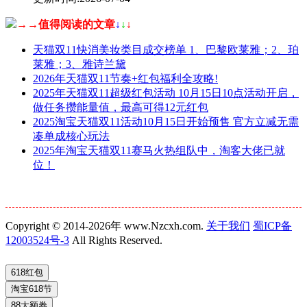
→→值得阅读的文章
↓
↓
↓
天猫双11快消美妆类目成交榜单 1、巴黎欧莱雅；2、珀
莱雅；3、雅诗兰黛
2026年天猫双11节奏+红包福利全攻略!
2025年天猫双11超级红包活动 10月15日10点活动开启，
做任务攒能量值，最高可得12元红包
2025淘宝天猫双11活动10月15日开始预售 官方立减无需
凑单成核心玩法
2025年淘宝天猫双11赛马火热组队中，淘客大佬已就
位！
Copyright © 2014-2026年 www.Nzcxh.com.
关于我们
蜀ICP备
12003524号-3
All Rights Reserved.