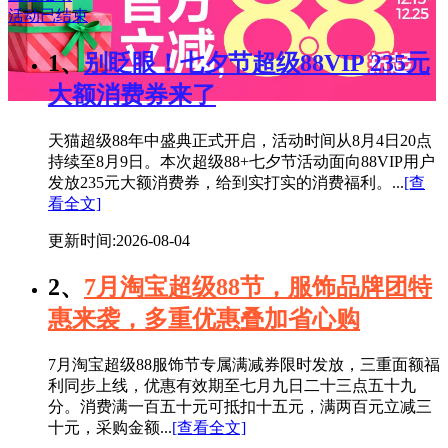
活动已结束
1、
别眨眼！七夕节超级88VIP 235元
大额消费券来了
天猫超级88年中盛典正式开启，活动时间从8月4日20点
持续至8月9日。本次超级88+七夕节活动面向88VIP用户
发放235元大额消费券，给到实打实的消费福利。...
[查
看全文]
更新时间:2026-08-04
2、
7月淘宝超级88节，服饰品牌团特
惠来袭，多重优惠叠加省心购
7月淘宝超级88服饰节专属满减券限时发放，三重面额福
利同步上线，优惠有效期至七月九日二十三点五十九
分。消费满一百五十元可抵扣十五元，满两百元立减三
十元，采购金额...
[查看全文]