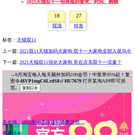
2021天猫双十一招商规则要求、时间、购物
18
27
我顶
转发
标签
：
天猫双11
上一篇:
2021双11天猫加码大家电 双十一大家电全部入菜鸟仓
下一篇:
2021天猫双11强化大家电 意在京东双十一流量？
→8月淘宝每人每天额外加码100金币！中奖率95%起！复
密令
4$VP1mgC6LrdS$:// HU7679
打开某淘APP即可浏
览。
主会场：2025年淘宝双旦礼遇季活动…
查看活动