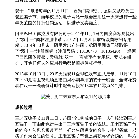
11月11日双十一购物狂欢节
双十一”即指每年的11月11日，因为日期特别，是以又被称为王
老五骗子节。而年夜型的电子网站一般会应用这一天来进行一些
年夜范围的打折促销运动，以进步发卖额度。
阿里巴巴团体控股有限公司于2011年11月1日向国度商标局提出
了“双十一”商标注册申请，2012年12月28日取得该商标的专用
权，2014年10月末，阿里发出布告函，称阿里团体已经取得
了“双十一”注册商标（注册号码：10136470，10136420），经阿
里巴巴团体授权，天猫就“双十一”商标享有专用权、受法令维
护，其他任何人的应用行动都是商标侵权行动。
2015年10月13日，2015天猫双11全球狂欢节正式启动。11月10日
20：30湖南卫视现场直播由冯小刚导演的双十一晚会，全球花费
者在双十一晚会倒计时中配合迎接2015年双11零点的到来。
成长过程
王老五骗子节11月11日，起因4个1构成的日子，人们接洽到王老
五骗子，而由此也衍生出了王老五骗子节的说法。王老五骗子节
的约会方法也长短常奇异，好比生疏男女约会时，手里各拿一只
筷子作为会晤的记号。王老五骗子节也是男孩寻求女孩的一种方