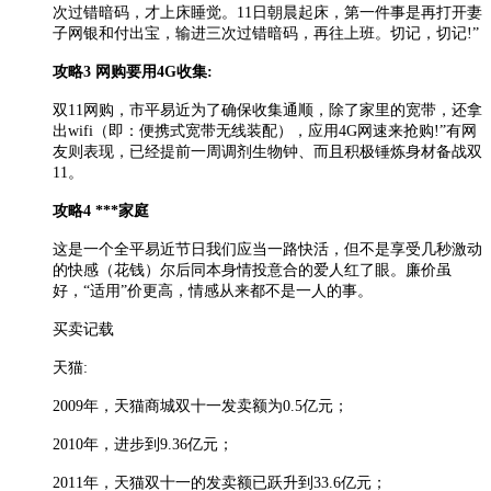
次过错暗码，才上床睡觉。11日朝晨起床，第一件事是再打开妻
子网银和付出宝，输进三次过错暗码，再往上班。切记，切记!”
攻略3 网购要用4G收集:
双11网购，市平易近为了确保收集通顺，除了家里的宽带，还拿
出wifi（即：便携式宽带无线装配），应用4G网速来抢购!”有网
友则表现，已经提前一周调剂生物钟、而且积极锤炼身材备战双
11。
攻略4 ***家庭
这是一个全平易近节日我们应当一路快活，但不是享受几秒激动
的快感（花钱）尔后同本身情投意合的爱人红了眼。廉价虽
好，“适用”价更高，情感从来都不是一人的事。
买卖记载
天猫:
2009年，天猫商城双十一发卖额为0.5亿元；
2010年，进步到9.36亿元；
2011年，天猫双十一的发卖额已跃升到33.6亿元；