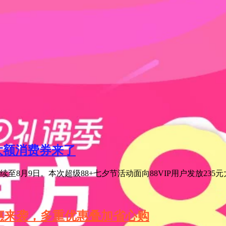
元大额消费券来了
至8月9日。本次超级88+七夕节活动面向88VIP用户发放235
特惠来袭，多重优惠叠加省心购