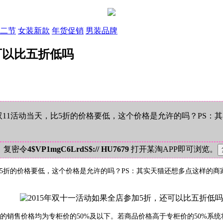
二节
女装新款
年货促销
男装品牌
可以比五折低吗
双11活动当天，比5折的价格要低，这个价格是允许的吗？PS
。
！复密令
4$VP1mgC6LrdS$:// HU7679
打开某淘APP即可浏览。
，比5折的价格要低，这个价格是允许的吗？PS：其实天猫还想多点这样
商品的销售价格均为专柜价的50%及以下。若商品价格高于专柜价的50%系