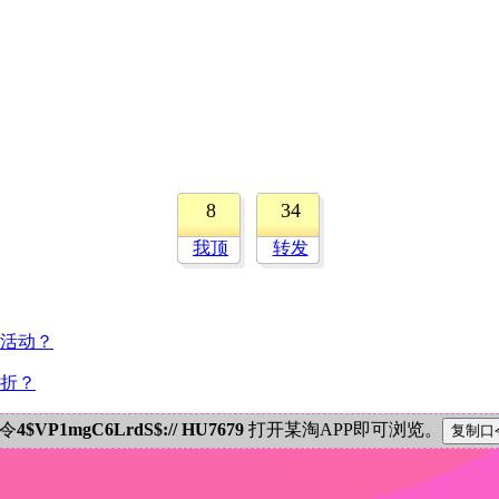
8
34
我顶
转发
与活动？
五折？
密令
4$VP1mgC6LrdS$:// HU7679
打开某淘APP即可浏览。