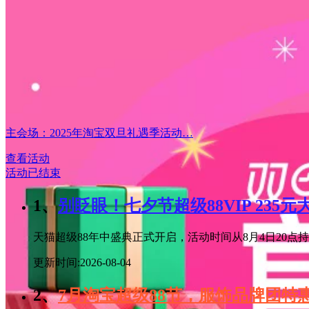
主会场：2025年淘宝双旦礼遇季活动…
查看活动
活动已结束
1、
别眨眼！七夕节超级88VIP 235
天猫超级88年中盛典正式开启，活动时间从8月4日20点持续
更新时间:2026-08-04
2、
7月淘宝超级88节，服饰品牌团