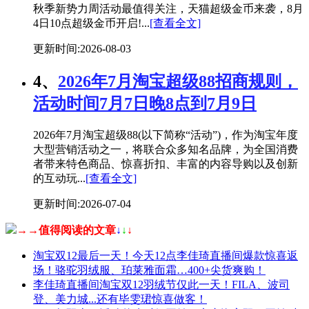
秋季新势力周活动最值得关注，天猫超级金币来袭，8月
4日10点超级金币开启!...
[查看全文]
更新时间:2026-08-03
4、
2026年7月淘宝超级88招商规则，
活动时间7月7日晚8点到7月9日
2026年7月淘宝超级88(以下简称“活动”)，作为淘宝年度
大型营销活动之一，将联合众多知名品牌，为全国消费
者带来特色商品、惊喜折扣、丰富的内容导购以及创新
的互动玩...
[查看全文]
更新时间:2026-07-04
→→值得阅读的文章
↓
↓
↓
淘宝双12最后一天！今天12点李佳琦直播间爆款惊喜返
场！骆驼羽绒服、珀莱雅面霜…400+尖货爽购！
李佳琦直播间淘宝双12羽绒节仅此一天！FILA、波司
登、美力城...还有毕雯珺惊喜做客！