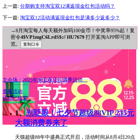
上一篇:
分期购支持淘宝双12满返现金红包活动吗？
下一篇:
淘宝双12活动满返现金红包是满多少返多少？
→8月淘宝每人每天额外加码100金币！中奖率95%起！复
密令
4$VP1mgC6LrdS$:// HU7679
打开某淘APP即可浏
览。
主会场：2025年淘宝双旦礼遇季活动…
查看活动
活动已结束
1、
别眨眼！七夕节超级88VIP 235元
大额消费券来了
天猫超级88年中盛典正式开启，活动时间从8月4日20点