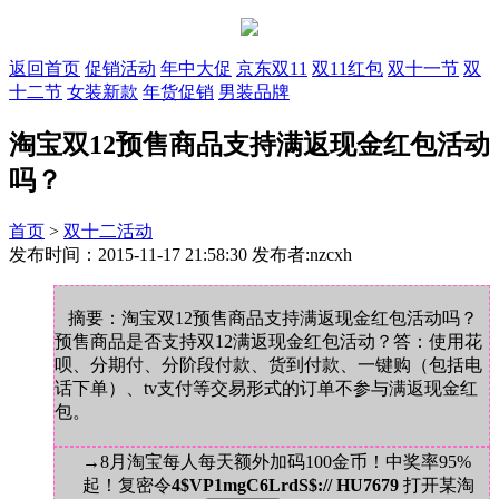
返回首页
促销活动
年中大促
京东双11
双11红包
双十一节
双
十二节
女装新款
年货促销
男装品牌
淘宝双12预售商品支持满返现金红包活动
吗？
首页
>
双十二活动
发布时间：2015-11-17 21:58:30 发布者:nzcxh
摘要：淘宝双12预售商品支持满返现金红包活动吗？
预售商品是否支持双12满返现金红包活动？答：使用花
呗、分期付、分阶段付款、货到付款、一键购（包括电
话下单）、tv支付等交易形式的订单不参与满返现金红
包。
→8月淘宝每人每天额外加码100金币！中奖率95%
起！复密令
4$VP1mgC6LrdS$:// HU7679
打开某淘