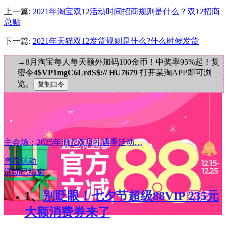
上一篇:
2021年淘宝双12活动时间招商规则是什么？双12招商
总贴
下一篇:
2021年天猫双12发货规则是什么?什么时候发货
→8月淘宝每人每天额外加码100金币！中奖率95%起！复
密令
4$VP1mgC6LrdS$:// HU7679
打开某淘APP即可浏
览。
主会场：2025年淘宝双旦礼遇季活动…
查看活动
活动已结束
1、
别眨眼！七夕节超级88VIP 235元
大额消费券来了