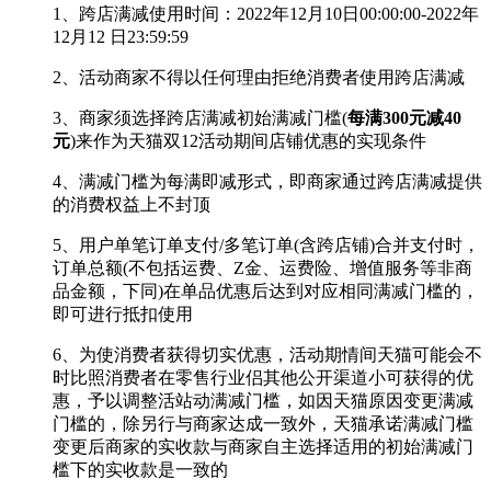
1、跨店满减使用时间：2022年12月10日00:00:00-2022年
12月12 日23:59:59
2、活动商家不得以任何理由拒绝消费者使用跨店满减
3、商家须选择跨店满减初始满减门槛(
每满300元减40
元
)来作为天猫双12活动期间店铺优惠的实现条件
4、满减门槛为每满即减形式，即商家通过跨店满减提供
的消费权益上不封顶
5、用户单笔订单支付/多笔订单(含跨店铺)合并支付时，
订单总额(不包括运费、Z金、运费险、增值服务等非商
品金额，下同)在单品优惠后达到对应相同满减门槛的，
即可进行抵扣使用
6、为使消费者获得切实优惠，活动期情间天猫可能会不
时比照消费者在零售行业侣其他公开渠道小可获得的优
惠，予以调整活站动满减门槛，如因天猫原因变更满减
门槛的，除另行与商家达成一致外，天猫承诺满减门槛
变更后商家的实收款与商家自主选择适用的初始满减门
槛下的实收款是一致的