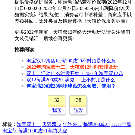
提供价格保护服务，即活动商品若在价保期(2022年12月
13日00:00:00-2022年12月27日23:59:59)内出现降价(以天
猫据实统计结果为准)，消费者可申请补差，商家应予以
差额补回，除外类目及情形遵循《天猫价保服务标准》
更多2022年淘宝、天猫双12年终大活动玩法请关注我们
女装促销汇，后续会再更新!
推荐阅读
淘宝双12跨店每满200减20不封顶是什么意
2022年淘宝双十二、天猫双12时间安排及玩
双十二活动什么时候开始？2021年淘宝双12几
双12每满200减20“满减”，上不封顶是什么
淘宝满200减20购物津贴怎么领取、使用？
32
38
我顶
转发
标签
：
淘宝双十二
天猫双12
年终盛典
每满200减25
12.12全民
淘宝节
每满1000减50
年终大促