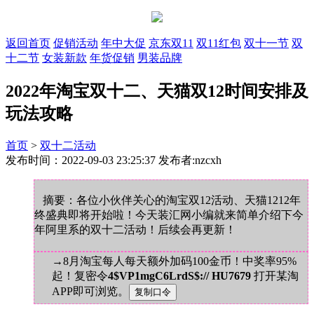
返回首页
促销活动
年中大促
京东双11
双11红包
双十一节
双
十二节
女装新款
年货促销
男装品牌
2022年淘宝双十二、天猫双12时间安排及
玩法攻略
首页
>
双十二活动
发布时间：2022-09-03 23:25:37 发布者:nzcxh
摘要：各位小伙伴关心的淘宝双12活动、天猫1212年
终盛典即将开始啦！今天装汇网小编就来简单介绍下今
年阿里系的双十二活动！后续会再更新！
→8月淘宝每人每天额外加码100金币！中奖率95%
起！复密令
4$VP1mgC6LrdS$:// HU7679
打开某淘
APP即可浏览。