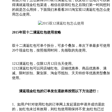
前面介绍了怎么获得2015双12满返红包，以及在什么地方可以获
得满就返现金红包渠道，相信在获得红包之后我们第一时间想到
的就是怎么用掉，下面我们来看看2015淘宝双12满返红包怎么使
用怎么使用。
2015年双十二满返红包使用攻略
双十二满返红包可单个拆分，可多个叠加，单次下单最多可使用
20个现金红包，按照领用时间，先领取的先使用。
1212满返红包，仅限12月12日当天使用。
1212满返红包可以同店铺红包、店铺优惠券、商品优惠券、满
减、限时折扣、聚划算、淘金币抵扣、天天特价等优惠类型叠加
使用。
满返现金红包的订单发生退款将按照以下方法进行：
1、如用户针对使用红包的订单网上发起退款申请并成功退款
的，如红包未过有效期，则红包使用期保持不变;如红包已过