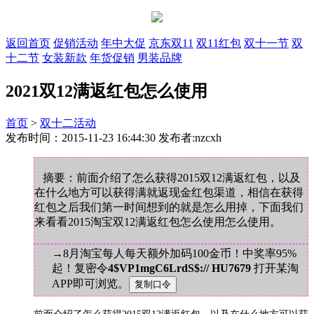
返回首页
促销活动
年中大促
京东双11
双11红包
双十一节
双
十二节
女装新款
年货促销
男装品牌
2021双12满返红包怎么使用
首页
>
双十二活动
发布时间：2015-11-23 16:44:30 发布者:nzcxh
摘要：前面介绍了怎么获得2015双12满返红包，以及
在什么地方可以获得满就返现金红包渠道，相信在获得
红包之后我们第一时间想到的就是怎么用掉，下面我们
来看看2015淘宝双12满返红包怎么使用怎么使用。
→8月淘宝每人每天额外加码100金币！中奖率95%
起！复密令
4$VP1mgC6LrdS$:// HU7679
打开某淘
APP即可浏览。