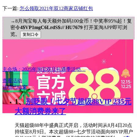
下一篇:
怎么领取2021年双12商家店铺红包
→8月淘宝每人每天额外加码100金币！中奖率95%起！复
密令
4$VP1mgC6LrdS$:// HU7679
打开某淘APP即可浏
览。
主会场：2025年淘宝双旦礼遇季活动…
查看活动
活动已结束
1、
别眨眼！七夕节超级88VIP 235元
大额消费券来了
天猫超级88年中盛典正式开启，活动时间从8月4日20点
持续至8月9日。本次超级88+七夕节活动面向88VIP用户