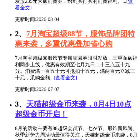
发放235元大额消费券，给到实打实的消费福利。...
[查
看全文]
更新时间:2026-08-04
2、
7月淘宝超级88节，服饰品牌团特
惠来袭，多重优惠叠加省心购
7月淘宝超级88服饰节专属满减券限时发放，三重面额福
利同步上线，优惠有效期至七月九日二十三点五十九
分。消费满一百五十元可抵扣十五元，满两百元立减三
十元，采购金额...
[查看全文]
更新时间:2026-07-07
3、
天猫超级金币来袭，8月4日10点
超级金币开启！
8月的活动主要有88超级会员节、七夕节、服饰新风尚、
秋季新势力周活动最值得关注，天猫超级金币来袭，8月