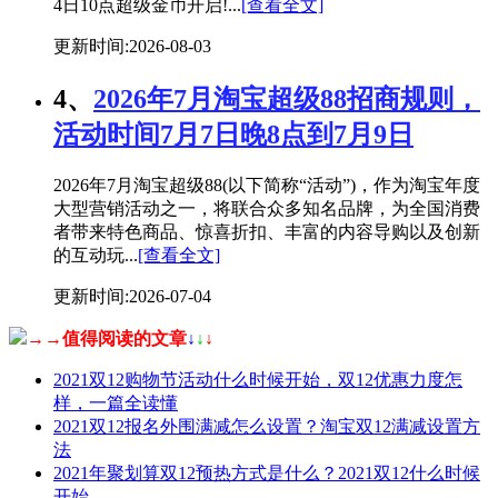
4日10点超级金币开启!...
[查看全文]
更新时间:2026-08-03
4、
2026年7月淘宝超级88招商规则，
活动时间7月7日晚8点到7月9日
2026年7月淘宝超级88(以下简称“活动”)，作为淘宝年度
大型营销活动之一，将联合众多知名品牌，为全国消费
者带来特色商品、惊喜折扣、丰富的内容导购以及创新
的互动玩...
[查看全文]
更新时间:2026-07-04
→→值得阅读的文章
↓
↓
↓
2021双12购物节活动什么时候开始，双12优惠力度怎
样，一篇全读懂
2021双12报名外围满减怎么设置？淘宝双12满减设置方
法
2021年聚划算双12预热方式是什么？2021双12什么时候
开始