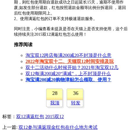
期，则红包使用期自退款成功之日起延长15天，逾期不使用作
废;如发生部分退款，红包按照退款金额等比例分拆退回 ，退回
后红包使用期限同上。
2、使用满返红包的订单不支持极速退款服务。
同时注意，小编查看未提及是否在天猫上是否支持使用，这个后
续持续关注2015双12满返红包怎么使用！
推荐阅读
淘宝双12跨店每满200减20不封顶是什么意
2022年淘宝双十二、天猫双12时间安排及玩
双十二活动什么时候开始？2021年淘宝双12几
双12每满200减20“满减”，上不封顶是什么
淘宝满200减20购物津贴怎么领取、使用？
28
36
我顶
转发
标签
：
双12满返红包
2015双12
上一篇:
双12参与满返现金红包在什么地方考试