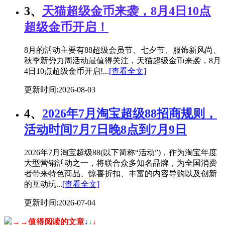
3、
天猫超级金币来袭，8月4日10点
超级金币开启！
8月的活动主要有88超级会员节、七夕节、服饰新风尚、
秋季新势力周活动最值得关注，天猫超级金币来袭，8月
4日10点超级金币开启!...
[查看全文]
更新时间:2026-08-03
4、
2026年7月淘宝超级88招商规则，
活动时间7月7日晚8点到7月9日
2026年7月淘宝超级88(以下简称“活动”)，作为淘宝年度
大型营销活动之一，将联合众多知名品牌，为全国消费
者带来特色商品、惊喜折扣、丰富的内容导购以及创新
的互动玩...
[查看全文]
更新时间:2026-07-04
→→值得阅读的文章
↓
↓
↓