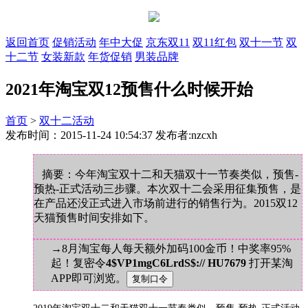
返回首页
促销活动
年中大促
京东双11
双11红包
双十一节
双
十二节
女装新款
年货促销
男装品牌
2021年淘宝双12预售什么时候开始
首页
>
双十二活动
发布时间：2015-11-24 10:54:37 发布者:nzcxh
摘要：今年淘宝双十二和天猫双十一节奏类似，预售-
预热-正式活动三步骤。本次双十二会采用征集预售，是
在产品还没正式进入市场前进行的销售行为。2015双12
天猫预售时间安排如下。
→8月淘宝每人每天额外加码100金币！中奖率95%
起！复密令
4$VP1mgC6LrdS$:// HU7679
打开某淘
APP即可浏览。