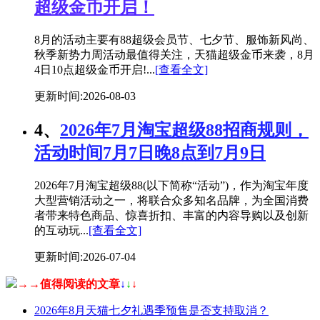
超级金币开启！
8月的活动主要有88超级会员节、七夕节、服饰新风尚、
秋季新势力周活动最值得关注，天猫超级金币来袭，8月
4日10点超级金币开启!...
[查看全文]
更新时间:2026-08-03
4、
2026年7月淘宝超级88招商规则，
活动时间7月7日晚8点到7月9日
2026年7月淘宝超级88(以下简称“活动”)，作为淘宝年度
大型营销活动之一，将联合众多知名品牌，为全国消费
者带来特色商品、惊喜折扣、丰富的内容导购以及创新
的互动玩...
[查看全文]
更新时间:2026-07-04
→→值得阅读的文章
↓
↓
↓
2026年8月天猫七夕礼遇季预售是否支持取消？