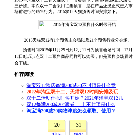
2019年淘宝双十二和天猫双十一节奏类似，预售-预热-正式活动
三步骤。本次双十二会采用征集预售，是在产品还没正式进入市
场前进行的销售行为。2015双12天猫预售时间安排如下。
2015天猫双12有1个预售主会场以及21个预售行业分会场。
预售时间2015年11月25日到12月11日为预售会场时间，12月
12日0点到2点双十二预售商品同样可以购买，但是预售会场届时
会下线。
推荐阅读
淘宝双12跨店每满200减20不封顶是什么意
2022年淘宝双十二、天猫双12时间安排及玩
双十二活动什么时候开始？2021年淘宝双12几
双12每满200减20“满减”，上不封顶是什么
淘宝满200减20购物津贴怎么领取、使用？
20
31
我顶
转发