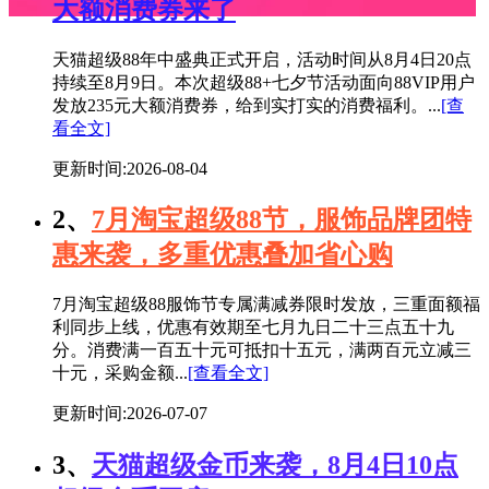
大额消费券来了
天猫超级88年中盛典正式开启，活动时间从8月4日20点
持续至8月9日。本次超级88+七夕节活动面向88VIP用户
发放235元大额消费券，给到实打实的消费福利。...
[查
看全文]
更新时间:2026-08-04
2、
7月淘宝超级88节，服饰品牌团特
惠来袭，多重优惠叠加省心购
7月淘宝超级88服饰节专属满减券限时发放，三重面额福
利同步上线，优惠有效期至七月九日二十三点五十九
分。消费满一百五十元可抵扣十五元，满两百元立减三
十元，采购金额...
[查看全文]
更新时间:2026-07-07
3、
天猫超级金币来袭，8月4日10点