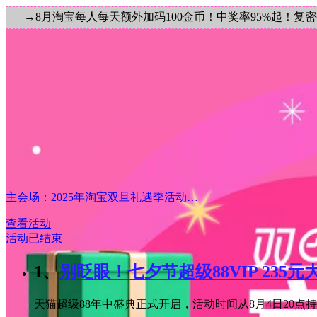
→8月淘宝每人每天额外加码100金币！中奖率95%起！复
主会场：2025年淘宝双旦礼遇季活动…
查看活动
活动已结束
1、
别眨眼！七夕节超级88VIP 235
天猫超级88年中盛典正式开启，活动时间从8月4日20点持续