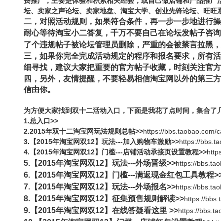
费推广，主要是体验和积累相关经验，或自己做店铺和产品推广
坛、卖家之声论坛、卖家地盘、淘宝大学、创业先锋论坛、旺旺
二，对照活动规则，如果符合条件，再一步一步地进行操
耐心等待淘宝小
二答复，千万不要自己在论坛发帖子咨询
了个违规帖子被论坛管理员删除，严
重的会被禁言拉黑，
三，如果你完全完成活动规定的程序和报名要求，所有活
细寻找，建议大家把重
要的官方帖子收藏，时刻关注官方
四，另外，友情提醒，不要轻易相信淘宝网以外的第三方
信由你。
为方便大家找到双十二活动入口，下面是我花了点时间，集合了几
1.总入口>>
2.2015年双十二淘宝网玩法规则总帖>>
https://bbs.taobao.com
3.【2015年淘宝网双12】玩法---加入购物车激励>>
https://bbs.
4.
【2015年淘宝网双12】门槛---店铺活动承接页设置教程>>
http
5.
【2015年淘宝网双12】玩法---外场晋级>>
https://bbs.t
6.
【2015年淘宝网双12】门槛---满返现金红包工具教程>
7.
【2015年淘宝网双12】玩法---外场报名>>
https://bbs.t
8.
【2015年淘宝网双12】征集预售规则解读>>
https://bb
9.
【2015年淘宝网双12】在线答疑看这里 >>
https://bbs.