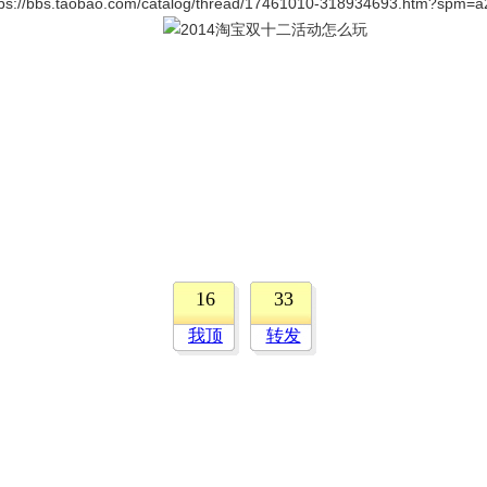
tps://bbs.taobao.com/catalog/thread/17461010-318934693.htm?spm=a
16
33
我顶
转发