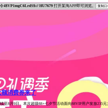
密令
4$VP1mgC6LrdS$:// HU7679
打开某淘APP即可浏览。
元大额消费券来了
至8月9日。本次超级88+七夕节活动面向88VIP用户发放235