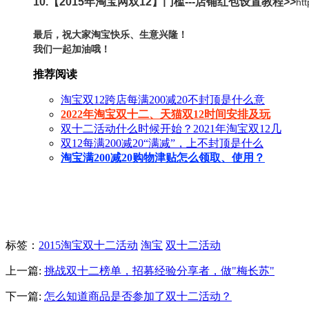
10.
【2015年淘宝网双12】门槛---店铺红包设置教程>>
ht
最后，祝大家淘宝快乐、生意兴隆！
我们一起加油哦！
推荐阅读
淘宝双12跨店每满200减20不封顶是什么意
2022年淘宝双十二、天猫双12时间安排及玩
双十二活动什么时候开始？2021年淘宝双12几
双12每满200减20“满减”，上不封顶是什么
淘宝满200减20购物津贴怎么领取、使用？
标签
：
2015淘宝双十二活动
淘宝
双十二活动
上一篇:
挑战双十二榜单，招募经验分享者，做"梅长苏"
下一篇:
怎么知道商品是否参加了双十二活动？