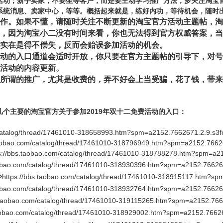
活动；新手卖家，不要坐等客户，而是要主动学习推广方法，多关注淘宝官
系统消息、卖家中心，等等。概括起来就是，练好内功，等待机会，随时
作。如果不懂，请随时关注不断更新的淘宝官方活动主题帖，淘
，因为淘宝小二没有时间来看，你也无法得到官方权威答案，当
实在是得不偿失，反而会贻误参加活动的机会。
动的入口通道会适时开放，你只要在官方主题帖的引导下，对号
活动的内容
更新
。
所谓的推广，尤其是收费的，弄不好会上当受骗，花了钱，带来
个主要的淘宝官方关于参加2019年双十二免费活动的入口：
/catalog/thread/17461010-318658993.htm?spm=a2152.7662671.2.9.s3f
taobao.com/catalog/thread/17461010-318796949.htm?spm=a2152.7662
s://bbs.taobao.com/catalog/thread/17461010-318788278.htm?spm=a2
aobao.com/catalog/thread/17461010-318930396.htm?spm=a2152.76626
>
https://bbs.taobao.com/catalog/thread/17461010-318915117.htm?sp
aobao.com/catalog/thread/17461010-318932764.htm?spm=a2152.76626
s.taobao.com/catalog/thread/17461010-319115265.htm?spm=a2152.766
taobao.com/catalog/thread/17461010-318929002.htm?spm=a2152.7662