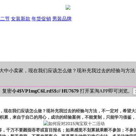
二节
女装新款
年货促销
男装品牌
是广大中小卖家，现在我们应该怎么做？现补充我过去的经验与方
！复密令
4$VP1mgC6LrdS$:// HU7679
打开某淘APP即可浏览。
卖家，现在我们应该怎么做？现补充我过去的经验与方法，不一定对，希望大
于积累，来自于自己的用心，成功的经验案例，不能复制，只能学习借鉴
容，千万不要囫囵吞枣或盲目报名；如果感觉不划算就果断不参加；不参